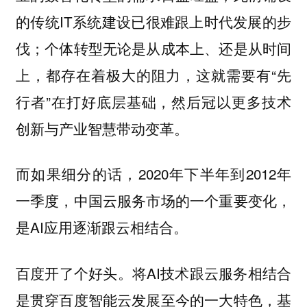
的传统IT系统建设已很难跟上时代发展的步
伐；个体转型无论是从成本上、还是从时间
上，都存在着极大的阻力，这就需要有“先
行者”在打好底层基础，然后冠以更多技术
创新与产业智慧带动变革。
而如果细分的话，2020年下半年到2012年
一季度，中国云服务市场的一个重要变化，
是AI应用逐渐跟云相结合。
百度开了个好头。将AI技术跟云服务相结合
是贯穿百度智能云发展至今的一大特色，基