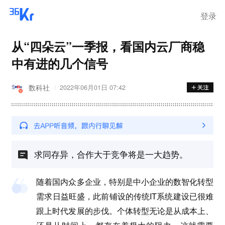
登录
从“四朵云”一季报，看国内云厂商稳
中有进的几个信号
数科社
2022年06月01日 07:42
求同存异，合作大于竞争将是一大趋势。
随着国内众多企业，特别是中小企业的数智化转型
需求日益旺盛，此前铺设的传统IT系统建设已很难
跟上时代发展的步伐。个体转型无论是从成本上、