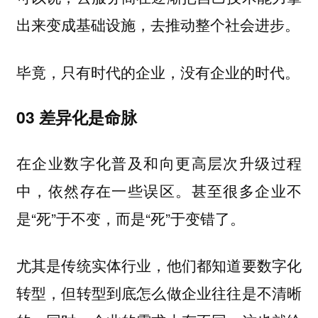
出来变成基础设施，去推动整个社会进步。
毕竟，只有时代的企业，没有企业的时代。
03 差异化是命脉
在企业数字化普及和向更高层次升级过程
中，依然存在一些误区。甚至很多企业不
是“死”于不变，而是“死”于变错了。
尤其是传统实体行业，他们都知道要数字化
转型，但转型到底怎么做企业往往是不清晰