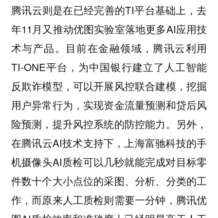
腾讯云则是在已经完善的TI平台基础上，去
年11月又推动优图实验室落地更多AI应用技
术与产品。目前在金融领域，腾讯云利用
TI-ONE平台，为中国银行建立了人工智能
反欺诈模型，可以开展风控联合建模，挖掘
用户异常行为，实现资金流量预测和贷后风
险预测，提升风控系统的防控能力。另外，
在腾讯云AI技术支持下，上海富驰科技的手
机摄像头AI质检可以几秒就能完成对目标零
件数十个大小点位的采图、分析、分类的工
作，而原来人工质检则需要一分钟，腾讯优