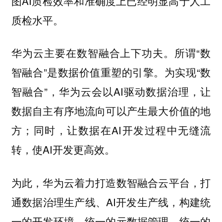
图AI质检效率和准确度上已经明显高于人工
质检水平。
华为云主要在数智融合上下功夫。所谓“数
智融合”是数据价值重塑的引擎。为实现“数
智融合”，华为云会以AI驱动数据治理，让
数据自主有序地流向可以产生最大价值的地
方；同时，让数据在AI开发过程中无缝流
转，使AI开发更高效。
为此，华为云着力打造数智融合云平台，打
通数据治理生产线、AI开发生产线，构建统
一的开发环境、统一的元数据管理、统一的