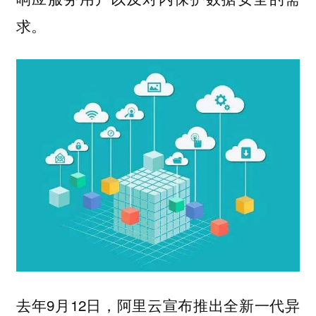
求。
去年9月12日，阿里云宣布推出全新一代异