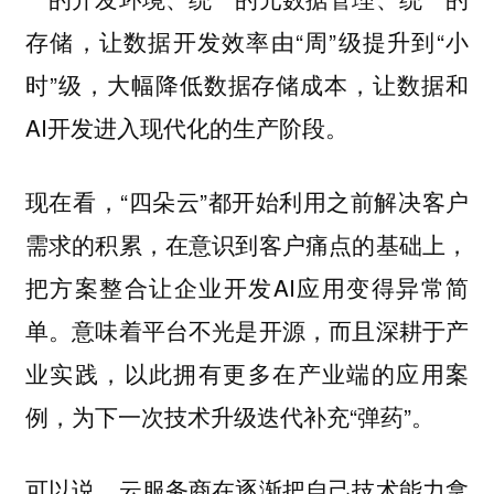
存储，让数据开发效率由“周”级提升到“小
时”级，大幅降低数据存储成本，让数据和
AI开发进入现代化的生产阶段。
现在看，“四朵云”都开始利用之前解决客户
需求的积累，在意识到客户痛点的基础上，
把方案整合让企业开发AI应用变得异常简
单。意味着平台不光是开源，而且深耕于产
业实践，以此拥有更多在产业端的应用案
例，为下一次技术升级迭代补充“弹药”。
可以说，云服务商在逐渐把自己技术能力拿