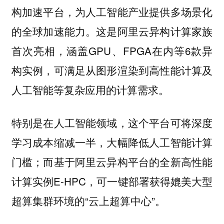
构加速平台，为人工智能产业提供多场景化
的全球加速能力。这是阿里云异构计算家族
首次亮相，涵盖GPU、FPGA在内等6款异
构实例，可满足从图形渲染到高性能计算及
人工智能等复杂应用的计算需求。
特别是在人工智能领域，这个平台可将深度
学习成本缩减一半，大幅降低人工智能计算
门槛；而基于阿里云异构平台的全新高性能
计算实例E-HPC，可一键部署获得媲美大型
超算集群环境的“云上超算中心”。