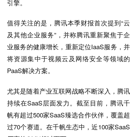
引擎。
值得关注的是，腾讯本季财报首次提到“云
及其他企业服务”，并称腾讯重新聚焦于企
业服务的健康增长，重新定位IaaS服务，并
将资源集中于视频云及网络安全等领域的
PaaS解决方案。
尤其是随着产业互联网战略不断深入，腾讯
持续在SaaS层面发力。截至目前，腾讯千
帆有超过500家SaaS臻选合作伙伴，覆盖超
过70个赛道。在千帆生态中，近100家SaaS