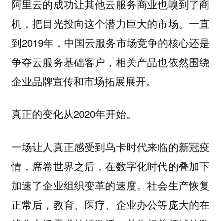
阿里云的成功让其他云服务商业也嗅到了商
机，把目光投向这个潜力巨大的市场。一直
到2019年，中国云服务市场竞争的核心还是
争夺云服务基础客户，相关产品也依然围绕
企业品牌宣传和市场拓展展开。
真正的变化从2020年开始。
一场让人真正感受到乌卡时代来临的新冠疫
情，席卷世界之后，在数字化时代的叠加下
加速了企业组织变革的速度。社会生产恢复
正常后，教育、医疗、企业办公等庞大的在