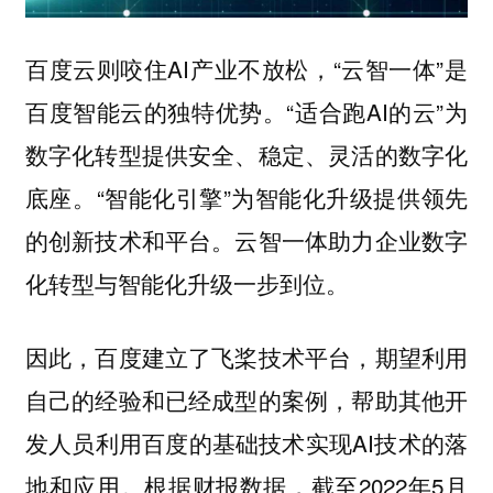
百度云则咬住AI产业不放松，“云智一体”是
百度智能云的独特优势。“适合跑AI的云”为
数字化转型提供安全、稳定、灵活的数字化
底座。“智能化引擎”为智能化升级提供领先
的创新技术和平台。云智一体助力企业数字
化转型与智能化升级一步到位。
因此，百度建立了飞桨技术平台，期望利用
自己的经验和已经成型的案例，帮助其他开
发人员利用百度的基础技术实现AI技术的落
地和应用。根据财报数据，截至2022年5月