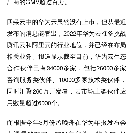
厂商的GMV超过百万。
四朵云中的华为云虽然没有上市，但从最近
发布的消息能看出，2022年华为云准备挑战
腾讯云和阿里云的行业地位，并已经在布局
相关业务。报道显示截至目前，华为云生态
合作伙伴已有34000多家，包括26000多家
咨询服务类伙伴、10000多家技术类伙伴，
同时汇聚260万开发者，云市场上架伙伴应
用数量超过6000个。
而根据今年3月份孟晚舟在华为年报发布会