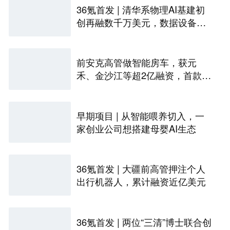
36氪首发 | 清华系物理AI基建初
创再融数千万美元，数据设备进
入全球化规模交付
前安克高管做智能房车，获元
禾、金沙江等超2亿融资，首款产
品2027年初量产｜硬氪首发
早期项目 | 从智能喂养切入，一
家创业公司想搭建母婴AI生态
36氪首发 | 大疆前高管押注个人
出行机器人，累计融资近亿美元
36氪首发 | 两位“三清”博士联合创