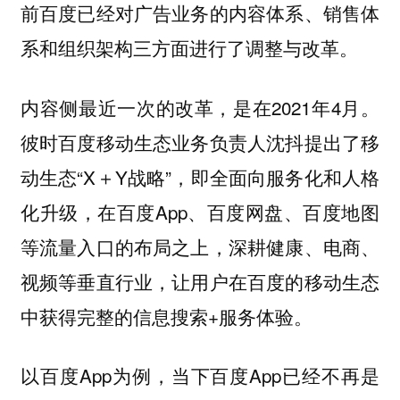
前百度已经对广告业务的内容体系、销售体
系和组织架构三方面进行了调整与改革。
内容侧最近一次的改革，是在2021年4月。
彼时百度移动生态业务负责人沈抖提出了移
动生态“X＋Y战略”，即全面向服务化和人格
化升级，在百度App、百度网盘、百度地图
等流量入口的布局之上，深耕健康、电商、
视频等垂直行业，让用户在百度的移动生态
中获得完整的信息搜索+服务体验。
以百度App为例，当下百度App已经不再是