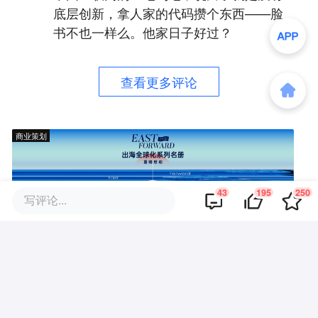
的相关产业带来进步吧。
底层创新，拿人家的代码攒个东西——脸
书不也一样么。他家日子好过？
查看更多评论
商业策划
43
195
250
写评论...
商务合作
关于我们
加入我们
联系我们
城市加盟
寻求报道
我要入驻
投资者关系
违法和不良信息、未成年人保护举报电话：010-89650707
举报邮箱：jubao@36kr.com 网上有害信息举报
© 2011~
2026
北京多氪信息科技有限公司 |
京ICP备12031756号-6