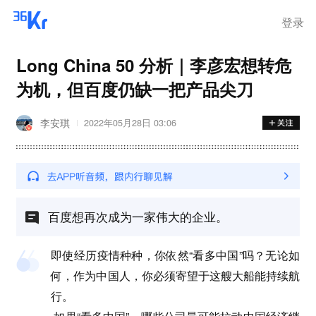
登录
Long China 50 分析｜李彦宏想转危
为机，但百度仍缺一把产品尖刀
李安琪
2022年05月28日 03:06
百度想再次成为一家伟大的企业。
即使经历疫情种种，你依然“看多中国”吗？无论如
何，作为中国人，你必须寄望于这艘大船能持续航
行。