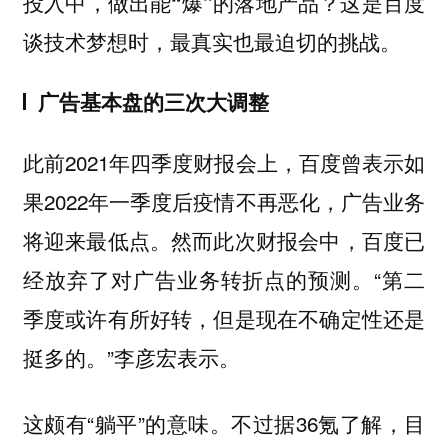
投入中，做出能“爆”的落地产品？这是百度
谈技术梦想时，最真实也最迫切的挑战。
广告基本盘的三次大调整
此前2021年四季度财报会上，百度曾表示如
果2022年一季度后疫情不再恶化，广告业务
将迎来最低点。然而此次财报会中，百度已
经放弃了对广告业务转折点的预测。“第二
季度或许有所好转，但是现在不确定性还是
挺多的。”李彦宏表示。
这颇有“躺平”的意味。不过据36氪了解，目