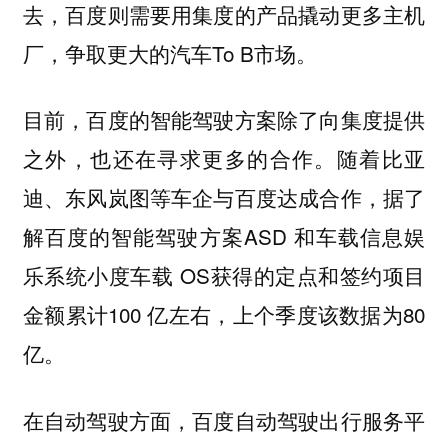
去，百度则需要用集度的产品撬动更多主机
厂，争取更大的汽车To B市场。
目前，百度的智能驾驶方案除了向集度提供
之外，也还在寻求更多的合作。随着比亚
迪、东风岚图等车企与百度达成合作，据了
解百度的智能驾驶方案ASD 和车载信息娱
乐系统小度车载 OS获得的定点和签约项目
金额累计100 亿左右，上个季度该数据为80
亿。
在自动驾驶方面，百度自动驾驶出行服务平