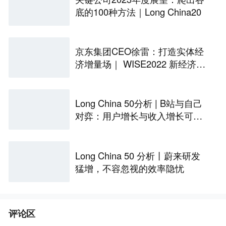
底的100种方法｜Long China20
京东集团CEO徐雷：打造实体经
济增量场｜ WISE2022 新经济之
王大会
Long China 50分析 | B站与自己
对弈：用户增长与收入增长可以
一起实现吗？
Long China 50 分析丨蔚来研发
猛增，不容忽视的效率隐忧
评论区