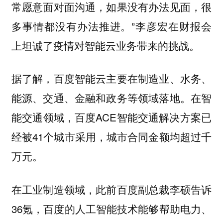
常愿意面对面沟通，如果没有办法见面，很
多事情都没有办法推进。”李彦宏在财报会
上坦诚了疫情对智能云业务带来的挑战。
据了解，百度智能云主要在制造业、水务、
能源、交通、金融和政务等领域落地。在智
能交通领域，百度ACE智能交通解决方案已
经被41个城市采用，城市合同金额均超过千
万元。
在工业制造领域，此前百度副总裁李硕告诉
36氪，百度的人工智能技术能够帮助电力、