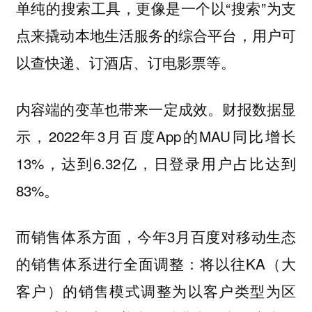
单纯的搜索工具，更像是一个以“搜索”为支
点来撬动本地生活服务的综合平台，用户可
以查快递、订酒店、订电影票等。
内容端的变革也带来一定成效。财报数据显
示，2022年3月百度App的MAU同比增长
13%，达到6.32亿，日登录用户占比达到
83%。
而销售体系方面，今年3月百度对移动生态
的销售体系进行全面调整：将以往KA（大
客户）的销售模式调整为以客户类型为区