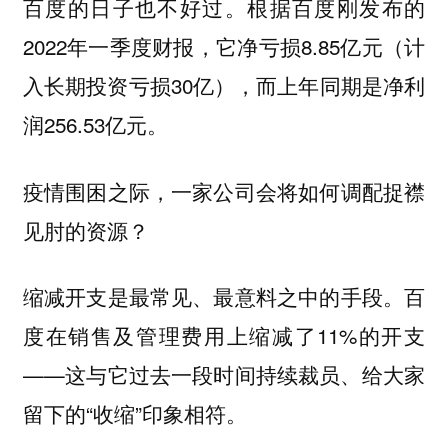
百度的日子也不好过。根据百度刚发布的
2022年一季度财报，它净亏损8.85亿元（计
入长期投资亏损30亿），而上年同期是净利
润256.53亿元。
疫情围困之际，一家公司会将如何调配捉襟
见肘的资源？
缩减开支是最常见、最意料之中的手段。百
度在销售及管理费用上缩减了11%的开支
——这与它过去一段时间持续裁员、给大家
留下的“收缩”印象相符。