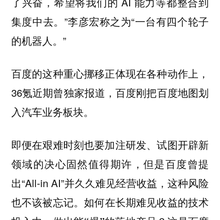
了兴奋，希望将我们的 AI 能力等都整合到
集度中去。”李彦宏称之为“一台有四个轮子
的机器人。”
百度的这种重心挪移正体现在各种动作上，
36氪近期曾独家报道，百度刚把百度地图划
入汽车业务板块。
即便在艰难时刻也要加注研发、试图开辟新
领域的决心固然值得期许，但是百度曾提
出“All-in AI”并久久难见经营收益，这种风险
也不该被忘记。
如何在长期难见收益的技术