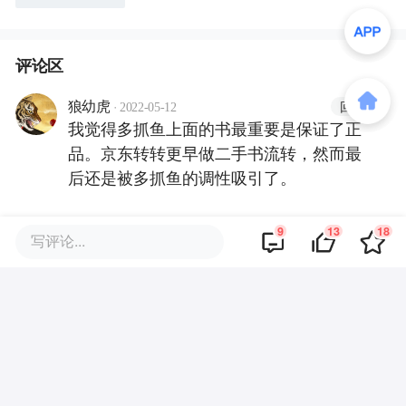
评论区
·
回复
狼幼虎
2022-05-12
我觉得多抓鱼上面的书最重要是保证了正
品​。京东转转更早做二手书流转，然而最
后还是被多抓鱼的调性吸引了。​
9
13
18
·
回复
t伯伯
2022-05-12
写评论...
逛过多抓鱼的线下二手市场 很细分 也很有
情调
·
回复
烟想
2022-05-11
只要文艺青年还在 这些情怀就永远都在