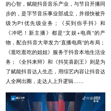
的心智，赋能抖音音乐产业，与节目开播同
步的，是字节音乐事业部成立，并很快被升
级为P1优先级业务；《买到你手抖》和
《冲吧！新主播》都是“文娱+电商”的产
物，配合抖音大举发力“直播电商”的布局；
《逛吃逛吃的姐姐》服务于抖音本地生活业
务；《全抖来辩》和《抖笑喜剧王》则是为
了赋能抖音达人生态，用综艺内容让抖音达
人全网出圈，走达人上升逻辑……