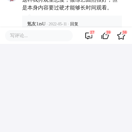
是本身内容要过硬才能够长时间观看。
·
·
回复
氪友1zsU
2022-05-11
一般综艺感觉还是要超过一定时长才好看，
27
39
38
写评论...
而且像现在很多慢综艺 更是时长为主
·
·
回复
长乐未央_
2022-05-11
很符合碎片化时代需求吧，但内容怎么展现
完整呢就需要思考
·
·
回复
小爱
2022-05-11
对啊，而且要看人，抖音网红综艺吗？我可
不想看
·
·
回复
烟想
2022-05-11
内容过硬太难了 尤其是在综艺流水线时代