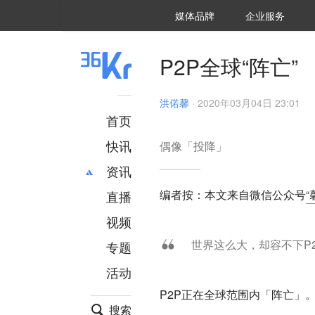
36氪Auto
数字时氪
企业号
未来消费
智能涌现
未来城市
启动Power on
媒体品牌
企业服务
企服点评
36氪出海
36氪研究院
潮生TIDE
36氪企服点评
36Kr研究院
36氪财经
职场bonus
36碳
后浪研究所
36Kr创新咨询
暗涌Waves
硬氪
氪睿研究院
P2P全球“阵亡”
洪偌馨
·
2020年03月04日 23:01
首页
快讯
偶像「投降」
资讯
编者按：本文来自微信公众号
“
直播
最新
推荐
创投
财经
视频
汽车
AI
世界这么大，却容不下P
专题
科技
项目推荐
活动
专精特新
安徽
P2P正在全球范围内「阵亡」
搜索