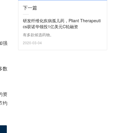
下一篇
研发纤维化疾病孤儿药，Pliant Therapeuti
cs获诺华领投1亿美元C轮融资
有多款候选药物。
加强
2020-03-04
多数
的资
节约