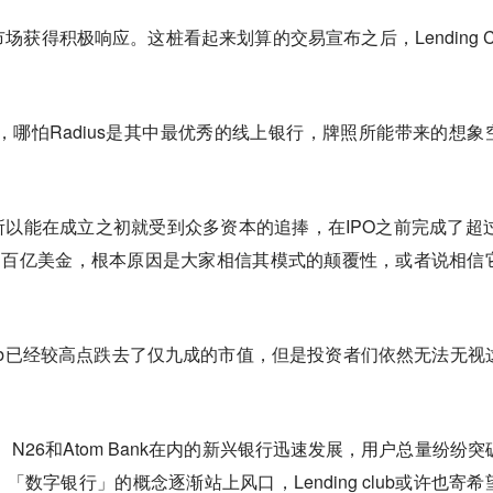
获得积极响应。这桩看起来划算的交易宣布之后，Lending Cl
行，哪怕Radius是其中最优秀的线上银行，牌照所能带来的想象
ub之所以能在成立之初就受到众多资本的追捧，在IPO之前完成了超过
达百亿美金，根本原因是大家相信其模式的颠覆性，或者说相信
 Club已经较高点跌去了仅九成的市值，但是投资者们依然无法无视
ut、N26和Atom Bank在内的新兴银行迅速发展，用户总量纷纷突
数字银行」的概念逐渐站上风口，Lending club或许也寄希