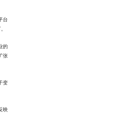
平台
下。
业的
扩张
于变
反映