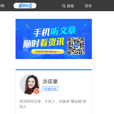
评网
搜索
登录
洪偌馨
特邀作者
资深财经记者、主持人，自媒体“馨金融”创
始人