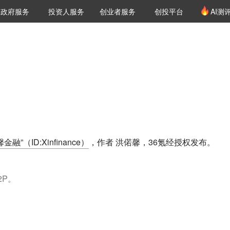
创投发布
项目推荐
核心服务
LP源计划
政府服务
投资人服务
创业者服务
创投平台
AI测
36氪Pro
VClub
VClub投资机构库
创投氪堂
城市之窗
投资机构职位推介
企业入驻
投资人认证
馨金融”（ID:Xinfinance）
，作者 洪偌馨，36氪经授权发布。
2P。
。