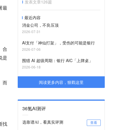
发表文章
126
篇
签署最
最近内容
消金公司，不良压顶
2026-07-31
AI支付「神仙打架」，受伤的可能是银行
、合
2026-07-06
说是
围猎 AI 超级周期：银行 AIC「上牌桌」
2026-06-18
。而
阅读更多内容，狠戳这里
36氪AI测评
选靠谱AI，看真实评测
断找
查看