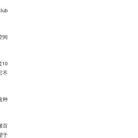
ub
空间
10
它不
这种
破百
望于