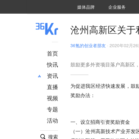
36氪Auto
数字时氪
企业号
未来消费
智能涌现
未来城市
启动Power on
媒体品牌
企业服务
企服点评
36氪出海
36氪研究院
潮生TIDE
36氪企服点评
36Kr研究院
36氪财经
职场bonus
36碳
后浪研究所
36Kr创新咨询
暗涌Waves
硬氪
氪睿研究院
沧州高新区关于
36氪的创业者朋友
·
2020年02月26日
首页
快讯
鼓励更多外资项目落户高新区
资讯
为促进我区经济快速发展，鼓
直播
最新
推荐
奖励办法：
创投
财经
视频
汽车
AI
专题
科技
项目推荐
活动
专精特新
安徽
一、设立招商引资奖励资金
（一）沧州高新技术产业开发
搜索