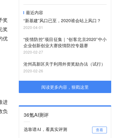
最近内容
予奖
“新基建”风口已至，2020谁会站上风口？
2020-04-01
元奖
的优
“疫情防控”项目征集｜“创客北京2020”中小
企业创新创业大赛疫情防控专题赛
2020-02-27
沧州高新区关于利用外资奖励办法（试行）
2020-02-26
阅读更多内容，狠戳这里
推进
政负
36氪AI测评
选靠谱AI，看真实评测
查看