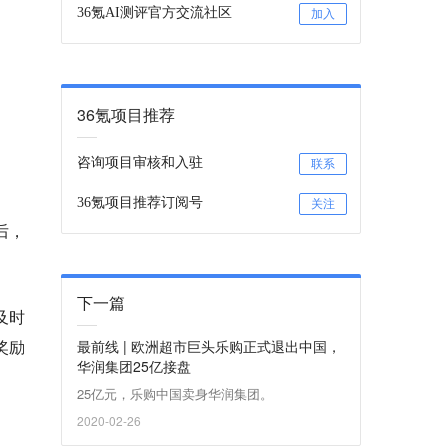
36氪AI测评官方交流社区
加入
36氪项目推荐
咨询项目审核和入驻
联系
36氪项目推荐订阅号
关注
后，
下一篇
及时
奖励
最前线 | 欧洲超市巨头乐购正式退出中国，
华润集团25亿接盘
25亿元，乐购中国卖身华润集团。
2020-02-26