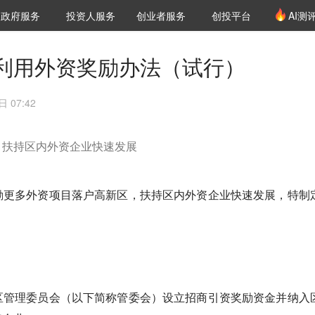
创投发布
项目推荐
核心服务
LP源计划
政府服务
投资人服务
创业者服务
创投平台
AI测
36氪Pro
VClub
VClub投资机构库
创投氪堂
城市之窗
投资机构职位推介
企业入驻
投资人认证
利用外资奖励办法（试行）
 07:42
，扶持区内外资企业快速发展
励更多外资项目落户高新区，扶持区内外资企业快速发展，特制
区管理委员会（以下简称管委会）设立招商引资奖励资金并纳入