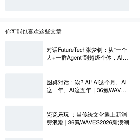
你可能也喜欢这些文章
对话FutureTech张梦钊：从“一个
人+一群Agent”到超级个体，AI正
在重塑创业范式
圆桌对话：诶? AI! AI这个月、AI
这一年、AI这五年｜36氪WAVES
2026新浪潮
瓷瓷乐玩 ：当传统文化遇上新消
费浪潮 | 36氪WAVES2026新浪潮