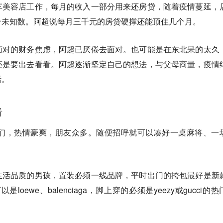
车美容店工作，每月的收入一部分用来还房贷，随着疫情蔓延，
个未知数。阿超说每月三千元的房贷硬撑还能顶住几个月。
面对的财务焦虑，阿超已厌倦去面对。也可能是在东北呆的太久
还是要出去看看。阿超逐渐坚定自己的想法，与父母商量，疫情
活。
看
爷们，热情豪爽，朋友众多。随便招呼就可以凑好一桌麻将、一
生活品质的男孩，置装必须一线品牌，平时出门的挎包最好是新
是loewe、balenciaga，脚上穿的必须是yeezy或gucci的