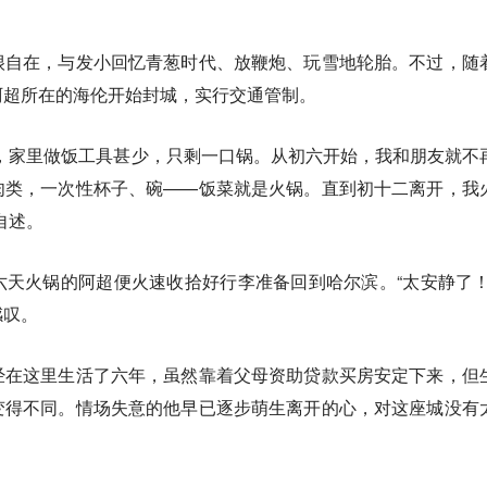
很自在，与发小回忆青葱时代、放鞭炮、玩雪地轮胎。不过，随
阿超所在的海伦开始封城，实行交通管制。
，家里做饭工具甚少，只剩一口锅。从初六开始，我和朋友就不
肉类，一次性杯子、碗——饭菜就是火锅。直到初十二离开，我
自述。
天火锅的阿超便火速收拾好行李准备回到哈尔滨。“太安静了！
感叹。
经在这里生活了六年，虽然靠着父母资助贷款买房安定下来，但
变得不同。情场失意的他早已逐步萌生离开的心，对这座城没有