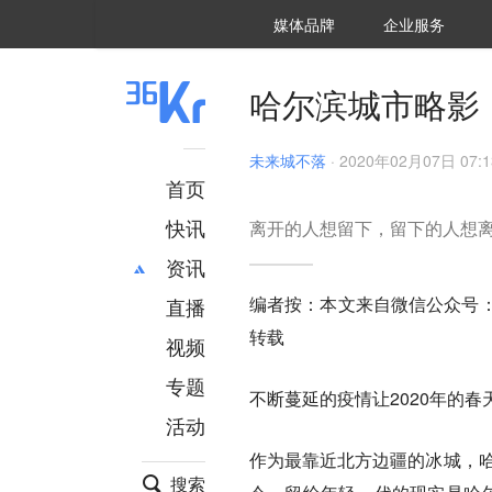
36氪Auto
数字时氪
企业号
未来消费
智能涌现
未来城市
启动Power on
媒体品牌
企业服务
企服点评
36氪出海
36氪研究院
潮生TIDE
36氪企服点评
36Kr研究院
36氪财经
职场bonus
36碳
后浪研究所
36Kr创新咨询
暗涌Waves
硬氪
氪睿研究院
哈尔滨城市略影
未来城不落
·
2020年02月07日 07:1
首页
快讯
离开的人想留下，留下的人想
资讯
编者按：本文来自微信公众号
直播
最新
推荐
转载
创投
财经
视频
汽车
AI
专题
不断蔓延的疫情让2020年的
科技
项目推荐
活动
专精特新
安徽
作为最靠近北方边疆的冰城，哈
搜索