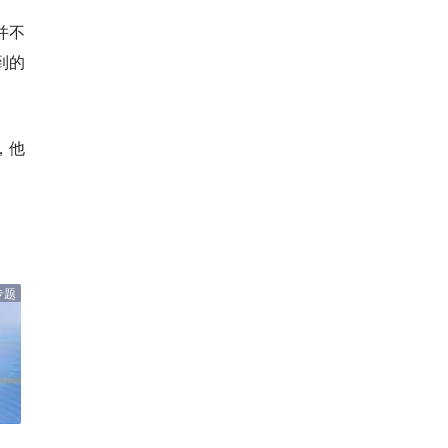
并不
到的
，他
专题