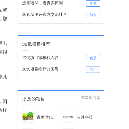
选靠谱AI，看真实评测
查看
回就
36氪AI测评官方交流社区
加入
，那
经出
36氪项目推荐
重很
咨询项目审核和入驻
联系
36氪项目推荐订阅号
关注
非凡
提及的项目
查看项目库
，因
各样
青葱时代
火速科技