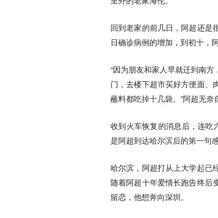
里外的老家海伦。
回到老家的前几日，阿超还是
日确诊病例的增加，到初十，
“因为朋友和家人早就迁到南方
门，去楼下超市买好方便面、
蘸料都吃掉十几袋。”阿超无奈
收到火车恢复的消息后，连吃六
是阿超到达哈尔滨后的第一句
哈尔滨，阿超打从上大学起已
随着阿超十年爱情长跑告终后
留恋，他想奔向深圳。