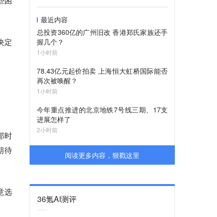
些困
最近内容
总投资360亿的广州旧改 香港郑氏家族还手
决定
握几个？
1小时前
78.43亿元起价拍卖 上海恒大虹桥国际能否
再次被唤醒？
1小时前
今年重点推进的北京地铁7号线三期、17支
进展怎样了
2小时前
那时
期待
阅读更多内容，狠戳这里
意选
36氪AI测评