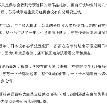
苏只是偶尔会收到母亲这样的奢侈品礼物。但自打快毕业时与几
目后，苏苏就靠着生意分红再也没有向父母要过钱。
占市场，与同龄人相比，苏苏的分红收入显然使自己走向“致富
此，毕业后忙活了一年，生意走向正轨后，苏苏便去日本读研深
新年，日本没有春节法定假日，苏苏在春节前结束寒假返回日
舍，因为3月就是春假，还可以回哈尔滨看看父母和朋友。
逐渐爆发，很快，学校在前天发出通知，“中国留学生3月份放
让苏苏一下子郁闷起来。整个3周的假期，一下子不知道自己该
思乡之情。
硬核运送百吨大白菜支援武汉”的新闻后，想到还处在疫情风暴
份力便动身去药妆店采购口罩。