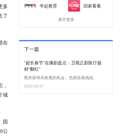
学起教育
回家看看
更多
去了
展开更多
陪在
下一篇
“超长春节”在播剧盘点：卫视正剧医疗题
材“翻红”
既有获得高收视的机会，也面临着挑战。
完，
2020-02-07
个城
。因
0公