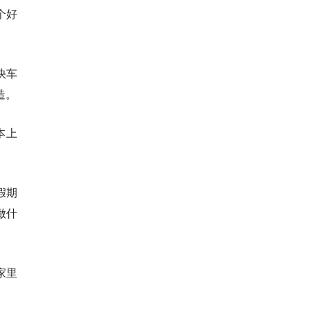
个好
快车
造。
本上
假期
做什
家里