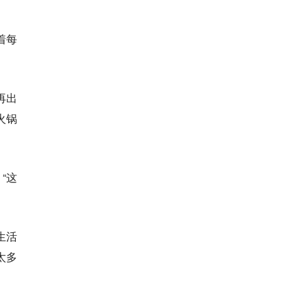
着每
再出
火锅
“这
生活
太多