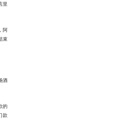
店里
，阿
结束
场酒
款的
热门款