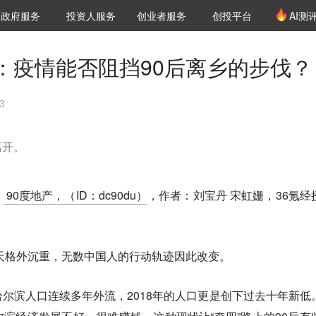
创投发布
项目推荐
核心服务
LP源计划
政府服务
投资人服务
创业者服务
创投平台
AI测
36氪Pro
VClub
VClub投资机构库
创投氪堂
城市之窗
投资机构职位推介
企业入驻
投资人认证
：疫情能否阻挡90后离乡的步伐？
3
离开。
：
90度地产，（ID：dc90du）
，作者：刘宝丹 宋虹姗，36氪经
春天格外沉重，无数中国人的行动轨迹因此改变。
尔滨人口连续多年外流，2018年的人口更是创下过去十年新低