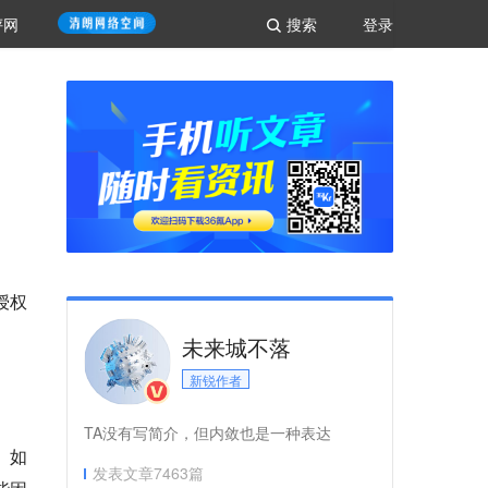
评网
搜索
登录
授权
未来城不落
新锐作者
TA没有写简介，但内敛也是一种表达
。如
发表文章
7463
篇