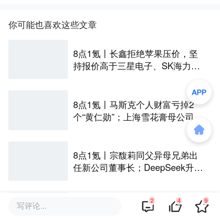
你可能也喜欢这些文章
8点1氪丨长鑫拒绝苹果压价，坚
持报价高于三星电子、SK海力
士；宇树科技开启科创板IPO初
步询价；韩国宣布进入“国家灾难
状态”
8点1氪丨马斯克个人财富亏掉2
个“黄仁勋”；上海雪花膏母公司破
产；日本半导体或面临断供
8点1氪丨宗馥莉同父异母兄弟出
任新公司董事长；DeepSeek升至
全球调用量第一；iPhone被曝最
高或涨价超千元
2
4
9
8点1氪丨蔡崇信宣布离婚，不涉
写评论...
及出售阿里股份；瑞幸回应员工