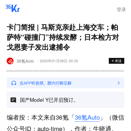
步询价；韩国宣布进入“国家灾
难状态”
登录
卡门简报 | 马斯克亲赴上海交车；帕
萨特“碰撞门”持续发酵；日本检方对
戈恩妻子发出逮捕令
36氪Auto
2020年01月08日 00:30
国产Model Y已开启预订。
编者按：本文来自36氪「
36氪Auto
」（微信
公众号ID：auto-time），作者：牛晓通。