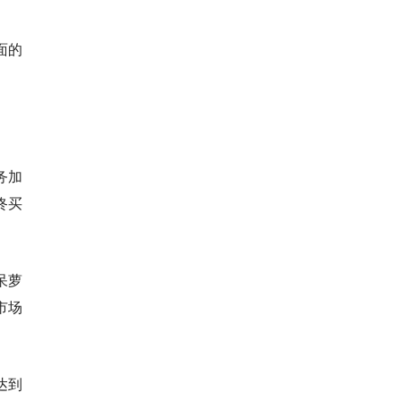
面的
务加
咚买
呆萝
市场
达到