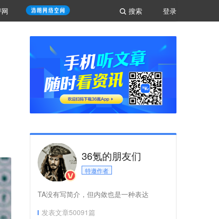
评网
搜索
登录
36氪的朋友们
特邀作者
TA没有写简介，但内敛也是一种表达
发表文章
50091
篇