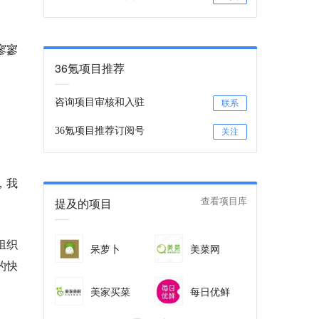
寥寥
36氪项目推荐
咨询项目审核和入驻
联系
36氪项目推荐订阅号
关注
，我
提及的项目
查看项目库
组织
呆萝卜
美菜网
的快
美家买菜
每日优鲜