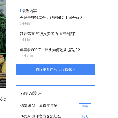
最近内容
全球最赚钱基金，迎来95后中国合伙人
3小时前
狂欢落幕 韩股投资者的“至暗时刻”
4小时前
年营收200亿，巨头为何还要“擦边”？
18小时前
阅读更多内容，狠戳这里
36氪AI测评
民提
选靠谱AI，看真实评测
查看
36氪AI测评官方交流社区
加入