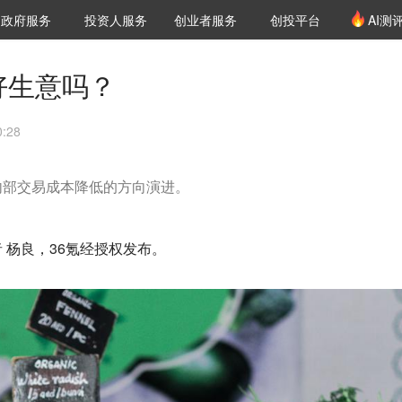
创投发布
项目推荐
核心服务
LP源计划
政府服务
投资人服务
创业者服务
创投平台
AI测
36氪Pro
VClub
VClub投资机构库
创投氪堂
城市之窗
投资机构职位推介
企业入驻
投资人认证
好生意吗？
:28
内部交易成本降低的方向演进。
 杨良，36氪经授权发布。