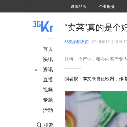
36氪Auto
数字时氪
企业号
未来消费
智能涌现
未来城市
启动Power on
媒体品牌
企业服务
企服点评
36氪出海
36氪研究院
潮生TIDE
36氪企服点评
36Kr研究院
36氪财经
职场bonus
36碳
后浪研究所
36Kr创新咨询
暗涌Waves
硬氪
氪睿研究院
“卖菜”真的是个
36氪的朋友们
·
2019年12月10日 10
首页
快讯
任何一个产业，都会向着产业
资讯
编者按：本文来自亿欧网，作者
直播
最新
推荐
创投
财经
视频
汽车
AI
专题
科技
项目推荐
活动
专精特新
安徽
搜索