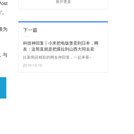
展开更多
st
”。
级为
下一篇
科技神回复丨小米把电饭煲卖到日本，网
友：这简直就是把煤拉到山西大同去卖
，与
比新闻还精彩的网友神回复，一起来看~
2019-12-10