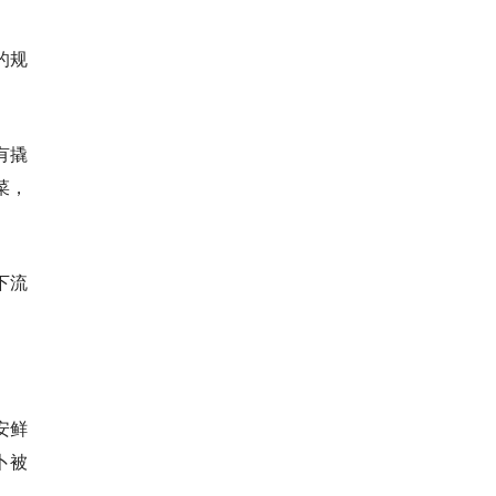
的规
有撬
菜，
下流
安鲜
卜被