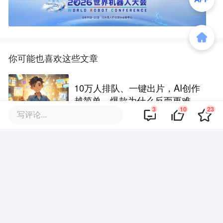
你可能也喜欢这些文章
10万人排队、一键出片，AI创作
越简单，爆款为什么反而更难做
3
10
23
了
写评论...
“廉价摇滚”惹众怒，裁缝铺在发什
么疯？
AI短剧拉爆“出海”水位，船票还剩
几张？