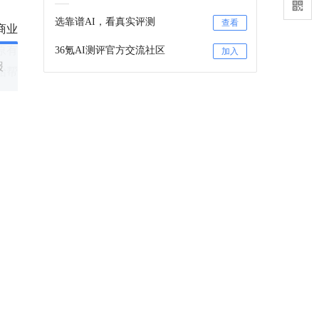
选靠谱AI，看真实评测
查看
商业
原有
36氪AI测评官方交流社区
加入
报
始帮
36氪项目推荐
端用
2C
咨询项目审核和入驻
联系
。
36氪项目推荐订阅号
关注
看，
据相
节众
报道的项目
我要联系
闪回收
二手手机回收的S2B2C技术与产业互
个可