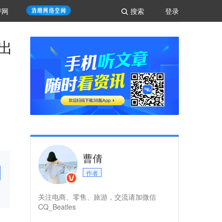
评网
搜索
登录
出
曹倩
作者
关注电商、零售、旅游，交流请加微信
CQ_Beatles