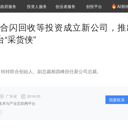
创投发布
项目推荐
核心服务
LP源计划
政府服务
投资人服务
创业者服务
创投平台
AI测
36氪Pro
VClub
VClub投资机构库
创投氪堂
城市之窗
投资机构职位推介
企业入驻
投资人认证
合闪回收等投资成立新公司，推
台“采货侠”
，转转联合创始人、副总裁相昌峰担任新公司总裁。
广东省
2016-05
我要联系
C技术与产业互联网平台