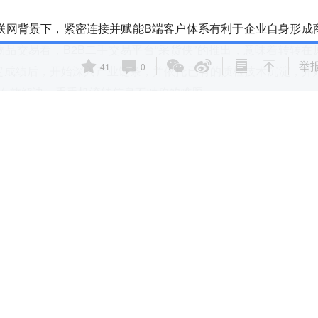
联网背景下，紧密连接并赋能B端客户体系有利于企业自身形成
品交易看，B2B二手交易平台“采货侠”的推出，
意味着转转在
举
41
0
定成绩后，开始深入产业链条，并依托已有的质检技术沉淀，开
有效
解决二手手机流转信息不对称的难题。
两个流通层级。
首先在消费端，随着手机更新换代愈发频繁， C
过线下、线上渠道流转。
比如
在线上二手手机交易中，转转是以C
心品类上推出基于C2B2C模式的履约服务，包括验机、质保等
到来，虽然线上二手交易的比例在逐年提升，
但从整个产业链条
，以及渠道之间仍没有完全打通，信息不对称的难题依然存在。
中间的链路复杂，从门店到黄牛、背包客，再到线下零售商，环
然存在的，一方面希望可以对C端用户进行零售，另外也需要一