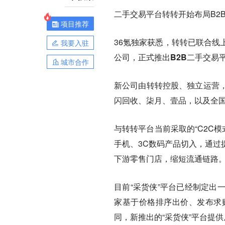
二手交易平台
转转
开始布局B2
项目推荐
36氪独家获悉，转转已联合线
我要入驻
公司，正式推出B2B二手交易平
城市合作
新公司由转转控股、独立运营
闪回收、柒月、壹品，以及全国
与转转平台当前采取的“
C2C模
手机、3C数码产品切入，通过
下游零售门店，缩短流通链路
目前“采货侠”平台已经制定出
家基于价格排序出价、发布求购
同，新推出的“采货侠”平台提