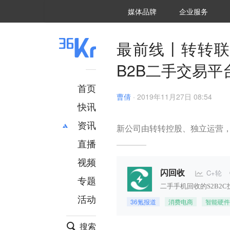
36氪Auto
数字时氪
企业号
未来消费
智能涌现
未来城市
启动Power on
媒体品牌
企业服务
企服点评
36氪出海
36氪研究院
潮生TIDE
36氪企服点评
36Kr研究院
36氪财经
职场bonus
36碳
后浪研究所
36Kr创新咨询
暗涌Waves
硬氪
氪睿研究院
最前线丨转转联
B2B二手交易平
首页
曹倩
·
2019年11月27日 08:54
快讯
资讯
新公司由转转控股、独立运营
直播
最新
推荐
创投
财经
视频
汽车
AI
C+轮
闪回收
专题
科技
项目推荐
二手手机回收的S2B2
活动
专精特新
安徽
36氪报道
消费电商
智能硬件
搜索