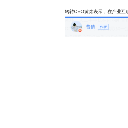
转转CEO黄炜表示，在产业互
闭环。从二手手机在内的闲置物
曹倩
作者
C2C线上二手手机交易取得一
助B端客户获得优质货源的同时
目前国内的二手手机市场分为
户手中大量的闲置手机正在通
模式为主，同时在二手手机等核
此外，随着产业互联网时代的
线上和线下、区域和区域之间
昌峰介绍，传统二手手机交易
多，影响交易流转效率。
“其实来自B端的销货需求是天