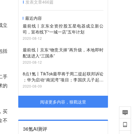
发表文章
466
篇
最近内容
成立
最前线丨京东全资控股五星电器成立新公
司，宣布线下“一城一店”五年计划
2020-08-12
最前线丨京东“物竞天择”再升级，本地即时
包括
配送进入“三国杀”
2020-08-12
8点1氪丨TikTok最早将于周二提起联邦诉讼​
二手
；华为启动“南泥湾”项目；李国庆儿子起诉
求的
俞渝和李国庆
2020-08-09
阅读更多内容，狠戳这里
，买
金不
36氪AI测评