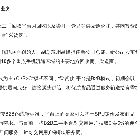
B业务。
上二手回收平台闪回收以及柒月、壹品等供应链企业，
共同投资
台“采货侠”。
，转转联合创始人、副总裁相昌峰担任新公司总裁。
新公司股东
10多个重点手机流通区域的主要地方回收商、渠道商。
式为主+C2B2C
”模式不同，“采货侠”平台是B2B模式，初期会以
提供居间服务、连接源头供给，将优质货品通过服务输送给有需
。
一套B2B的流转标准，平台上的卖家可以基于SPU定价发布商品
需求。与目前一些B2B二手平台对交易用户抽取3%-5%的佣
供居间服务，针对交易用户采取0服务费。