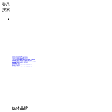
登录
搜索
36氪Auto
数字时氪
未来消费
智能涌现
未来城市
启动Power on
36氪出海
36氪研究院
潮生TIDE
36氪企服点评
36氪财经
职场bonus
36碳
后浪研究所
暗涌Waves
硬氪
氪睿研究院
媒体品牌