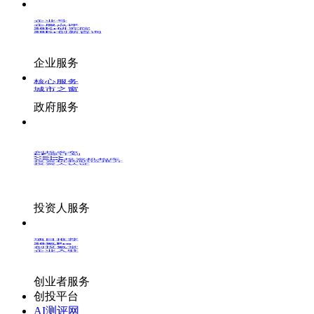
企业号
企服点评
36Kr研究院
36Kr创新咨询
企业服务
核心服务
城市之窗
政府服务
创投发布
LP源计划
VClub
VClub投资机构库
投资机构职位推介
投资人认证
投资人服务
项目推荐
36氪Pro
创投氪堂
企业入驻
创业者服务
创投平台
AI测评网