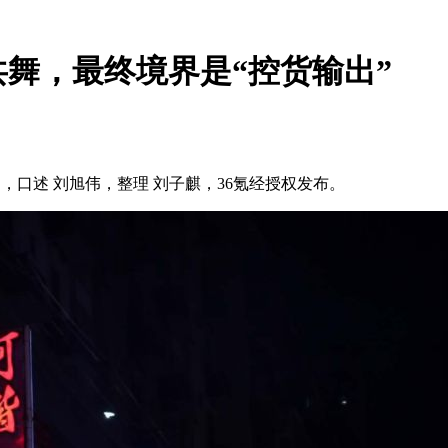
舞，最终境界是“控货输出”
aofei），口述 刘旭伟，整理 刘子麒，36氪经授权发布。