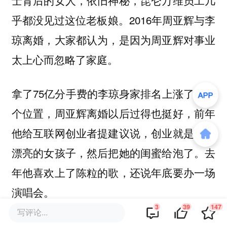
士背后的女人，依旧神秘，昆仑万维员工几
乎都没见过这位老板娘。2016年周亚辉与李
琼离婚，大家都认为，是因为周亚辉对事业
太上心而忽略了家庭。
拿了75亿分手费的李琼身家排名上涨了好几
个位置，周亚辉离婚以后过得也挺好，前年
他给互联网创业者提建议说，创业就是找最
漂亮的女孩子，然后把她的闺蜜给泡了。去
年他喜欢上了陈粒的歌，还说年底要办一场
演唱会。
3
39
147
写评论...
离婚，居然离出了另外一种人生。