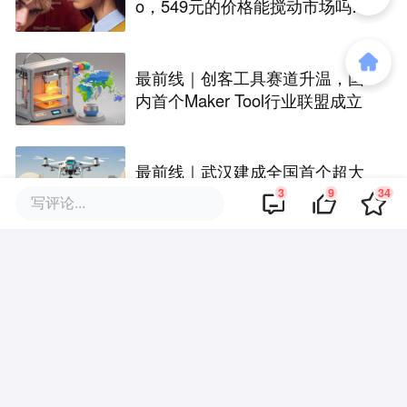
o，549元的价格能搅动市场吗？
丨最前线
最前线｜创客工具赛道升温，国
内首个Maker Tool行业联盟成立
最前线｜武汉建成全国首个超大
城市全域低空遥感监测网络，146
3
9
34
写评论...
座无人机机场构建“城市智眼”
中国消费品行业高质量发展行动
暨宝洁创新开放日成功举办 | 最
前线
评论区