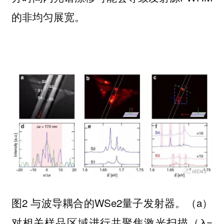
的非均匀展宽。
图2 与波导耦合的WSe2量子发射器。（a）
对相关样品区域进行共聚焦激光扫描（λ=