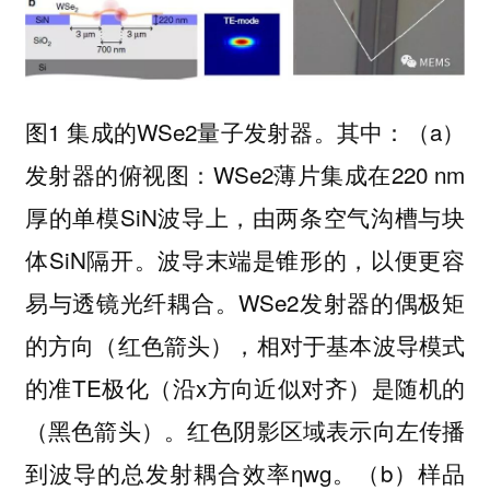
图1 集成的WSe2量子发射器。其中：（a）
发射器的俯视图：WSe2薄片集成在220 nm
厚的单模SiN波导上，由两条空气沟槽与块
体SiN隔开。波导末端是锥形的，以便更容
易与透镜光纤耦合。WSe2发射器的偶极矩
的方向（红色箭头），相对于基本波导模式
的准TE极化（沿x方向近似对齐）是随机的
（黑色箭头）。红色阴影区域表示向左传播
到波导的总发射耦合效率ηwg。（b）样品