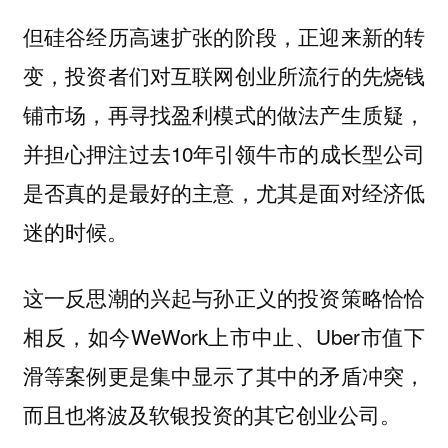
但硅谷经历高速扩张的阶段，正迎来新的转
变，投资者们对互联网创业所流行的先烧钱
铺市场，再寻找盈利模式的做法产生质疑，
并担心押注过去10年引领牛市的成长型公司
是否真的是最好的主意，尤其是面对经济低
迷的时候。
这一反思潮的兴起与孙正义的投资策略恰恰
相反，如今WeWork上市中止、Uber市值下
滑等案例更是集中显示了其中的矛盾冲突，
而且也将波及软银投资的其它创业公司。