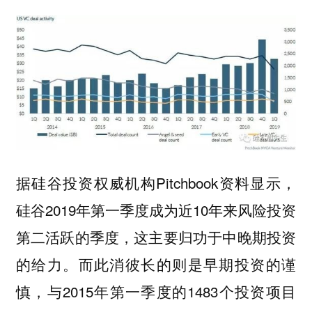
据硅谷投资权威机构Pitchbook资料显示，
硅谷2019年第一季度成为近10年来风险投资
第二活跃的季度，这主要归功于中晚期投资
的给力。而此消彼长的则是早期投资的谨
慎，与2015年第一季度的1483个投资项目