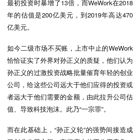
最初投资时暴增了13倍，而WeWork在2018
年的估值是200亿美元，到2019年高达470
亿美元。
如今二级市场不买账，上市中止的WeWork
恰恰证实了外界对孙正义的质疑，他们认为
孙正义的过激投资战略批量催育年轻的创业
公司，给这些公司远大于他们应得的投资或
者远大于他们需要的金额，由此拉升公司估
值、导致科技泡沫。此乃“一宗罪”。
而在此基础上，“孙正义轮”的强势间接造成