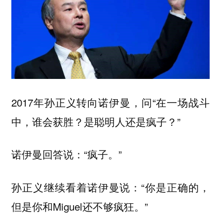
2017年孙正义转向诺伊曼，问“在一场战斗
中，谁会获胜？是聪明人还是疯子？”
诺伊曼回答说：“疯子。”
孙正义继续看着诺伊曼说：“你是正确的，
但是你和Miguel还不够疯狂。”