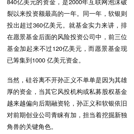
840亿美元的资金，是2000年互联网泡沫破
裂以来投资额最高的一年。同一年，软银则
投出超过360亿美元。就基金实力来讲，排
在愿景基金后面的风险投资公司中，前三位
基金加起来不过120亿美元，而愿景基金现
已筹集到1000 亿美元资金。
当然，硅谷离不开孙正义不单单是因为其雄
厚的资金，当其它风投机构或私募股权基金
越来越偏向后期融资轮，孙正义和软银依旧
对前期创业公司青睐有加，担当着挖掘新独
角兽的关键角色。