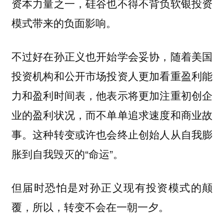
资本力量之一，硅谷也不得不背负软银投资
模式带来的负面影响。
不过好在孙正义也开始学会妥协，随着美国
投资机构和公开市场投资人更加看重盈利能
力和盈利时间表，他表示将更加注重初创企
业的盈利状况，而不单单追求速度和商业故
事。这种转变或许也会终止创始人从自我膨
胀到自我毁灭的“命运”。
但届时恐怕是对孙正义现有投资模式的颠
覆，所以，转变不会在一朝一夕。