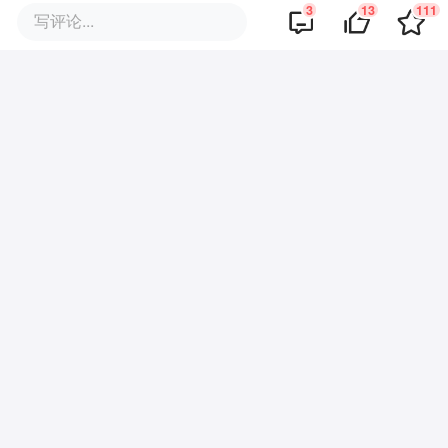
3
13
111
写评论...
·
回复
霁
2019-10-16
一线城市也需要
·
回复
堕落之翼
2019-10-16
沙发！
商业策划
商务合作
关于我们
加入我们
联系我们
城市加盟
寻求报道
我要入驻
投资者关系