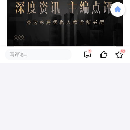
1
43
写评论...