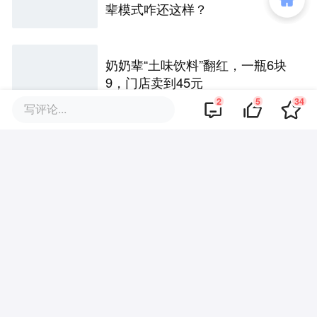
辈模式咋还这样？
奶奶辈“土味饮料”翻红，一瓶6块
9，门店卖到45元
2
5
34
写评论...
亿滋大中华区市场与发展部“一号
位”迎来新变动，曲向明将卸任
评论区
·
回复
红鲤鱼与绿鲤鱼与驴
2019-07-02
买过他们家的产品呢
·
回复
新用户156314025
2019-07-02