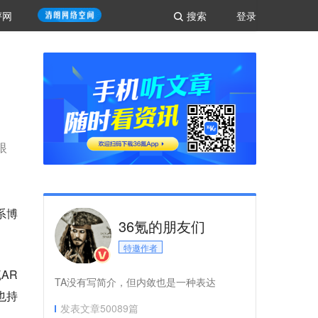
评网
搜索
登录
眼
系博
36氪的朋友们
特邀作者
AR
TA没有写简介，但内敛也是一种表达
也持
发表文章
50089
篇