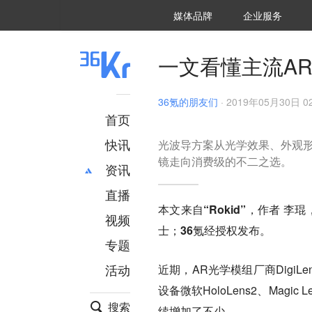
36氪Auto
数字时氪
企业号
未来消费
智能涌现
未来城市
启动Power on
媒体品牌
企业服务
企服点评
36氪出海
36氪研究院
潮生TIDE
36氪企服点评
36Kr研究院
36氪财经
职场bonus
36碳
后浪研究所
36Kr创新咨询
暗涌Waves
硬氪
氪睿研究院
一文看懂主流A
36氪的朋友们
·
2019年05月30日 02
首页
快讯
光波导方案从光学效果、外观
镜走向消费级的不二之选。
资讯
直播
最新
推荐
本文来自“Rokid”，作者 李
创投
财经
视频
士；36氪经授权发布。
汽车
AI
专题
科技
项目推荐
活动
近期，AR光学模组厂商Digi
专精特新
安徽
设备微软HoloLens2、Mag
搜索
续增加了不少。