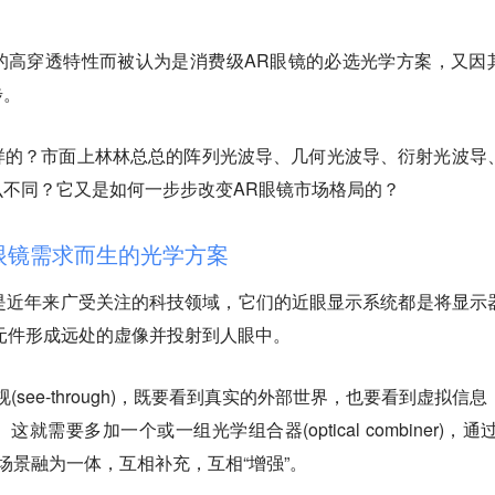
的高穿透特性而被认为是消费级AR眼镜的必选光学方案，又因
步。
样的？市面上林林总总的阵列光波导、几何光波导、衍射光波导
不同？它又是如何一步步改变AR眼镜市场格局的？
眼镜需求而生的光学方案
VR)是近年来广受关注的科技领域，它们的近眼显示系统都是将显示
元件形成远处的虚像并投射到人眼中。
see-through)，既要看到真实的外部世界，也要看到虚拟信息
需要多加一个或一组光学组合器(optical combiner)，通过
场景融为一体，互相补充，互相“增强”。