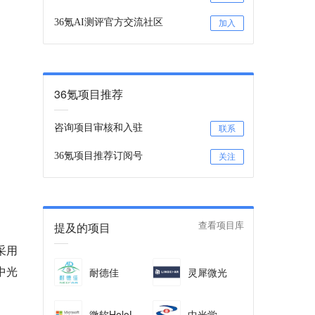
36氪AI测评官方交流社区
加入
36氪项目推荐
咨询项目审核和入驻
联系
36氪项目推荐订阅号
关注
提及的项目
查看项目库
采用
中光
耐德佳
灵犀微光
微软HoloLens
中光学