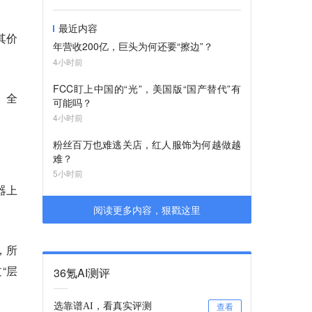
最近内容
其价
年营收200亿，巨头为何还要“擦边”？
4小时前
FCC盯上中国的“光”，美国版“国产替代”有
、全
可能吗？
4小时前
粉丝百万也难逃关店，红人服饰为何越做越
难？
5小时前
器上
阅读更多内容，狠戳这里
，所
“层
36氪AI测评
选靠谱AI，看真实评测
查看