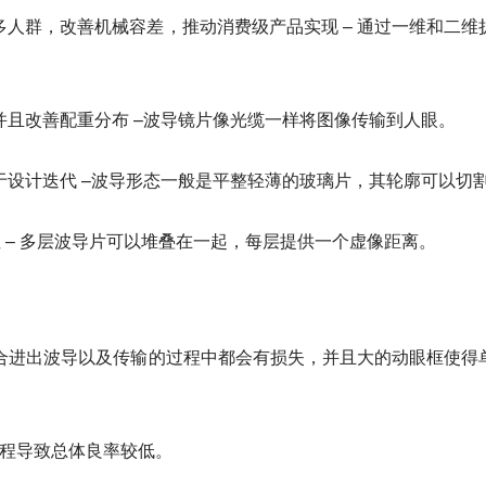
人群，改善机械容差，推动消费级产品实现 – 通过一维和二维
并且改善配重分布 –波导镜片像光缆一样将图像传输到人眼。
于设计迭代 –波导形态一般是平整轻薄的玻璃片，其轮廓可以切
性 – 多层波导片可以堆叠在一起，每层提供一个虚像距离。
耦合进出波导以及传输的过程中都会有损失，并且大的动眼框使得
流程导致总体良率较低。