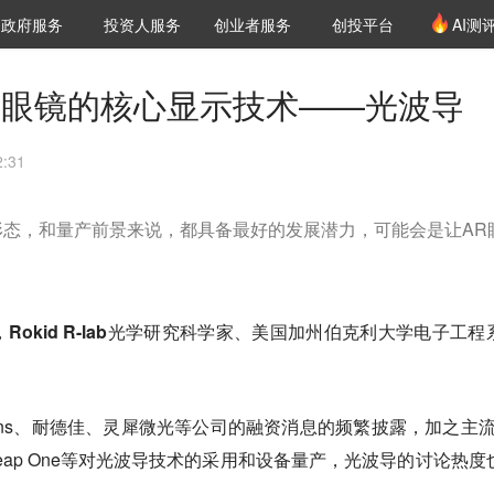
创投发布
项目推荐
核心服务
LP源计划
政府服务
投资人服务
创业者服务
创投平台
AI测
36氪Pro
VClub
VClub投资机构库
创投氪堂
城市之窗
投资机构职位推介
企业入驻
投资人认证
R眼镜的核心显示技术——光波导
:31
形态，和量产前景来说，都具备最好的发展潜力，可能会是让AR
琨，Rokid R-lab光学研究科学家、美国加州伯克利大学电子工程
Lens、耐德佳、灵犀微光等公司的融资消息的频繁披露，加之主流
ic Leap One等对光波导技术的采用和设备量产，光波导的讨论热度