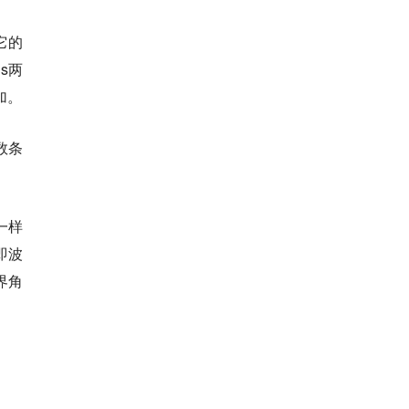
它的
s两
加。
数条
一样
即波
界角