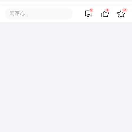
2
1
61
评论区
写评论...
·
回复
新用户11016256
2019-05-23
值得期待！
·
·
回复
小希
2019-05-23
一起拭目以待
商业策划
商务合作
关于我们
加入我们
联系我们
城市加盟
寻求报道
我要入驻
投资者关系