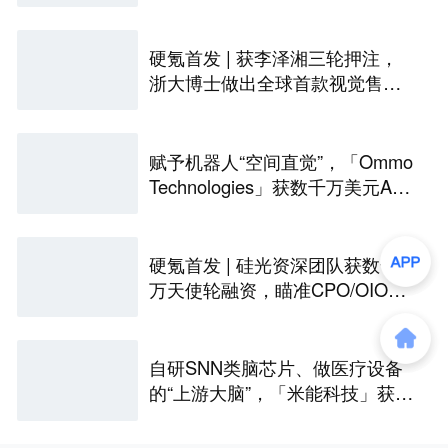
二
硬氪首发 | 获李泽湘三轮押注，
浙大博士做出全球首款视觉售后
技术客服机器人
赋予机器人“空间直觉”，「Ommo
Technologies」获数千万美元A轮
融资｜36氪首发
硬氪首发 | 硅光资深团队获数千
万天使轮融资，瞄准CPO/OIO下
一代光互连解决方案
自研SNN类脑芯片、做医疗设备
的“上游大脑”，「米能科技」获数
千万元融资｜36氪首发