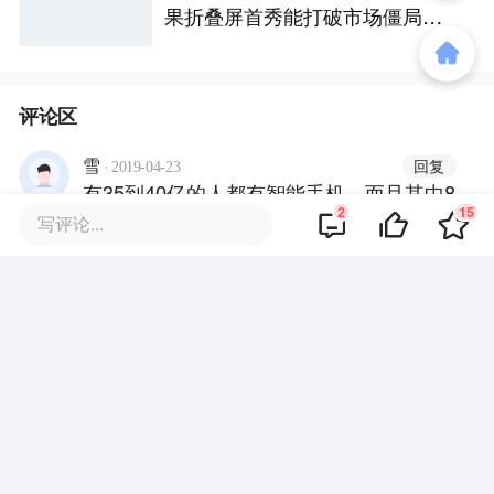
果折叠屏首秀能打破市场僵局
吗？
评论区
·
回复
雪
2019-04-23
有35到40亿的人都有智能手机，而且其中8
2
15
亿是智能手机，这句话什么意思？没看
写评论...
懂！
·
·
回复
boxi
2019-04-24
sorry，是我搞错了，8亿是iPhone手机。
商业策划