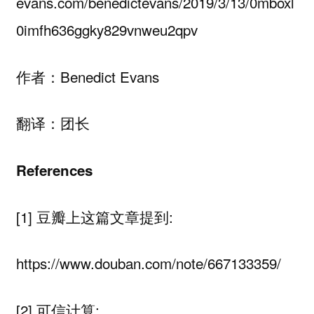
evans.com/benedictevans/2019/3/13/0mboxl
0imfh636ggky829vnweu2qpv
作者：Benedict Evans
翻译：团长
References
[1] 豆瓣上这篇文章提到:
https://www.douban.com/note/667133359/
[2] 可信计算: