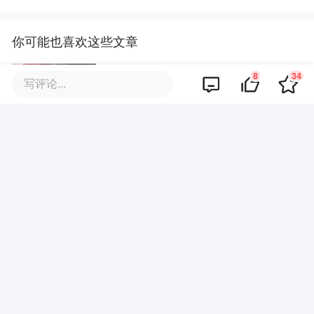
你可能也喜欢这些文章
8
34
Nothing发布首款耳夹耳机Clip Pr
写评论...
o，549元的价格能搅动市场吗？
丨最前线
最前线｜创客工具赛道升温，国
内首个Maker Tool行业联盟成立
最前线｜武汉建成全国首个超大
城市全域低空遥感监测网络，146
座无人机机场构建“城市智眼”
中国消费品行业高质量发展行动