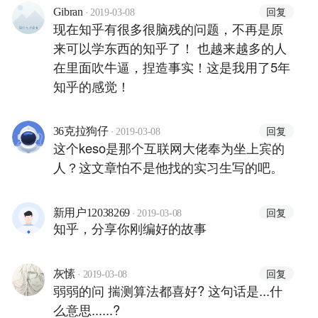
·
回复
Gibran
2019-03-08
现在知乎有很多很脑残的问题，不再是原
来可以学东西的知乎了！ 也越来越多的人
在里面吹牛逼，捏造事实！这是我用了5年
知乎的感觉！
·
回复
36克拉狗仔
2019-03-08
这个keso是那个互联网大佬奉为坐上宾的
人？这文章怕不是他找的实习生写的吧。
·
回复
新用户12038269
2019-03-08
知乎，分享你刚编好的故事
·
回复
灰愫
2019-03-08
弱弱的问 揣测算法都喜好? 这句话是...什
么意思......?