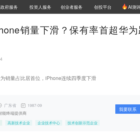
创投发布
项目推荐
核心服务
LP源计划
政府服务
投资人服务
创业者服务
创投平台
AI测
36氪Pro
VClub
VClub投资机构库
创投氪堂
城市之窗
投资机构职位推介
企业入驻
投资人认证
Phone销量下滑？保有率首超华为
4
华为销量占比居首位，iPhone连续四季度下滑
广东省
1987-09
我要联系
智能终端提供商
高新技术企业
企业技术中心
技术创新示范企业