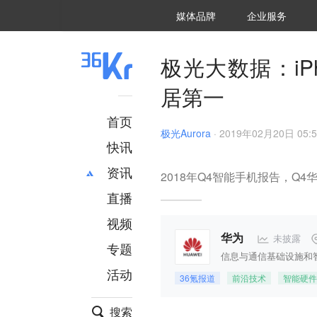
36氪Auto
数字时氪
企业号
未来消费
智能涌现
未来城市
启动Power on
媒体品牌
企业服务
企服点评
36氪出海
36氪研究院
潮生TIDE
36氪企服点评
36Kr研究院
36氪财经
职场bonus
36碳
后浪研究所
36Kr创新咨询
暗涌Waves
硬氪
氪睿研究院
极光大数据：i
居第一
首页
极光Aurora
·
2019年02月20日 05:5
快讯
资讯
2018年Q4智能手机报告，Q4
直播
最新
推荐
创投
财经
视频
汽车
AI
未披露
华为
专题
科技
项目推荐
信息与通信基础设施和
活动
专精特新
安徽
36氪报道
前沿技术
智能硬件
搜索