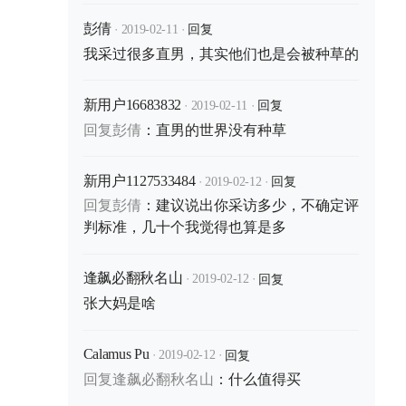
·
·
回复
彭倩
2019-02-11
我采过很多直男，其实他们也是会被种草的
·
·
回复
新用户16683832
2019-02-11
回复
彭倩
：
直男的世界没有种草
·
·
回复
新用户1127533484
2019-02-12
回复
彭倩
：
建议说出你采访多少，不确定评
判标准，几十个我觉得也算是多
·
·
回复
逢飙必翻秋名山
2019-02-12
张大妈是啥
·
·
回复
Calamus Pu
2019-02-12
回复
逢飙必翻秋名山
：
什么值得买