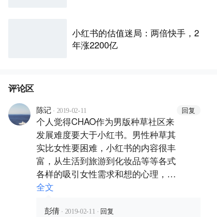
小红书的估值迷局：两倍快手，2
年涨2200亿
评论区
·
回复
陈记
2019-02-11
个人觉得CHAO作为男版种草社区来
发展难度要大于小红书。男性种草其
实比女性要困难，小红书的内容很丰
富，从生活到旅游到化妆品等等各式
各样的吸引女性需求和想的心理，单
这一方面可以吸引巨大的潜在女性用
全文
户且用户粘性强。而CHAO对于男生
·
·
回复
要种草什么？并没有能抓住用户的g
彭倩
2019-02-11