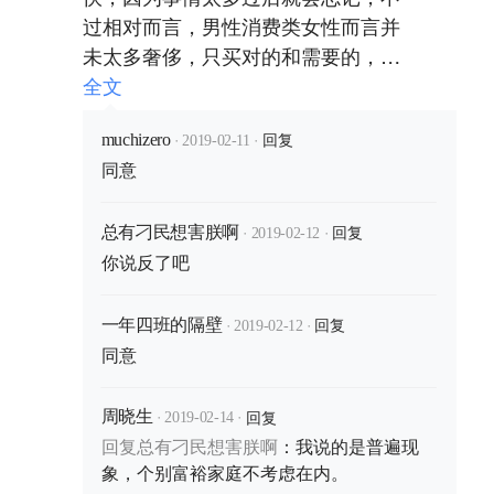
过相对而言，男性消费类女性而言并
未太多奢侈，只买对的和需要的，不
会过多购买。 从经济情况来说:因为
全文
工作和家庭需要，并不会占据太多钱
·
·
回复
来作为额外支出消费。
muchizero
2019-02-11
同意
·
·
回复
总有刁民想害朕啊
2019-02-12
你说反了吧
·
·
回复
一年四班的隔壁
2019-02-12
同意
·
·
回复
周晓生
2019-02-14
回复
总有刁民想害朕啊
：
我说的是普遍现
象，个别富裕家庭不考虑在内。