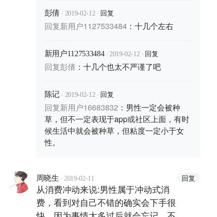
·
·
回复
彭倩
2019-02-12
回复
新用户1127533484
：
十几个左右
·
·
回复
新用户1127533484
2019-02-12
回复
彭倩
：
十几个也太不严谨了吧
·
·
回复
陈记
2019-02-12
回复
新用户16683832
：
男性一定会被种
草，但不一定表现于app或社区上面，有时
候生活中就会被种草，但粘度一定小于女
性。
·
回复
周晓生
2019-02-11
从消费冲动来说:男性属于冲动式消
费，看到对自己不错的确实会下手很
快，因为事情太多过后就会忘记，不