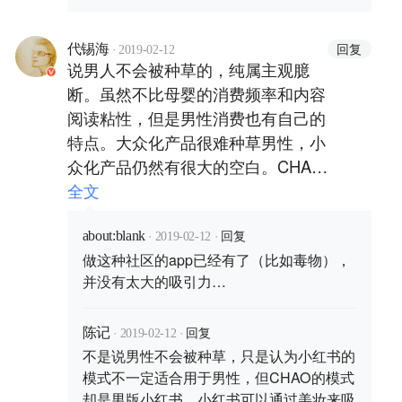
·
回复
代锡海
2019-02-12
说男人不会被种草的，纯属主观臆
断。虽然不比母婴的消费频率和内容
阅读粘性，但是男性消费也有自己的
特点。大众化产品很难种草男性，小
众化产品仍然有很大的空白。CHAO
不妨试试以降维的方式去做，即把
全文
chao打造为一个高端的男性种草社
·
·
回复
区，手表、国外潮牌、独立设计师产
about:blank
2019-02-12
做这种社区的app已经有了（比如毒物），
品、家居用品等，抓住具有一定消费
并没有太大的吸引力…
能力的群体，这个路线，或许是一个
突破口。如果只是普通的分享，基本
·
·
回复
上是没戏。男人被种草的很大一个原
陈记
2019-02-12
不是说男性不会被种草，只是认为小红书的
因，就是提升自己的品味和逼格，我
模式不一定适合用于男性，但CHAO的模式
有一个颂拓的运动腕表，虽然才
却是男版小红书。小红书可以通过美妆来吸