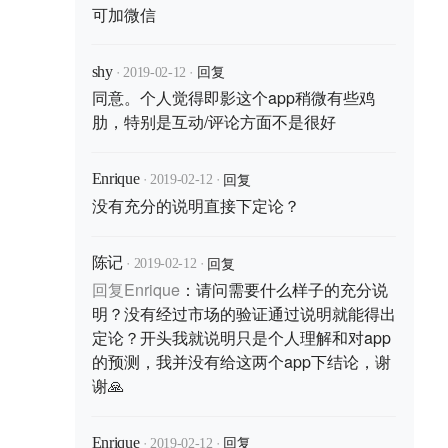
可加微信
点，看了CHAO 分享的一般是鞋，
车，景物，美食等比较简单的东西，
·
·
那么请问有多少个男的愿意一周有三
回复
shy
2019-02-12
天每天花10分钟去看别的男的分享的
同意。个人觉得即影这个app稍微有些鸡
肋，特别是互动/评论方面不是很好
东西？而且粘性也很一般，CHAO没
有抓住男性种草与消费心理。男性购
·
·
买产品会去专门的社区：运动有
回复
Enrique
2019-02-12
没有充分的说明直接下定论？
keep，鞋子有毒，篮球有虎扑等，
就算在CHAO上看中一个产品也会去
专属渠道了解。CHAO主打男性社
·
·
回复
陈记
2019-02-12
区，有多少男性会去关注其他男性？
回复
Enrique
：
请问需要什么样子的充分说
明？没有经过市场的验证通过说明就能得出
没有虎扑篮球共同兴趣点，没有快手
定论？开头我就说明只是个人理解和对app
抖音男性的直观吸引点。如果没有共
的预测，我并没有给这两个app下结论，谢
同兴趣点又没有女生存在的app是没
谢🙏
有灵魂的app，是很难吸引到大批量
男性的。 即影这个短视频app，怎么
·
·
回复
Enrique
2019-02-12