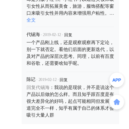
3000多不贵，但是表上个性化定制
引女性从而拓展美食，旅游，服饰搭配等窗
了心爱之人的名字，这就是有特点。
口来吸引女性并用内容来增强用户粘性。可
这样的东西，比较容易被种草
CHAO好像并没有一个能让男性特别关注的
全文
点？就像您说的如果专门做一个小众产品，
可以是可以，那是不是脱离了CHAO原先的
·
·
回复
代锡海
2019-02-12
定位？
一个产品刚上线，还是观察观察再下定论，
别一下就否定。看他们后面的更新迭代，以
及对产品的深层次思考。同理，以前有百度
和谷歌，还需要啥知乎呢。
·
·
回复
陈记
2019-02-12
回复
代锡海
：
我说的是现状，并不是说这个
产品以后做的怎么样。而且知乎跟百度是有
很大差异化的好吗，起点可能相同但发展轨
道完全不一样，知乎有属于自己的体系才会
吸引大量人群