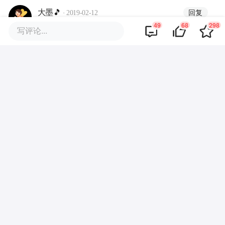
·
回复
大墨🎵
2019-02-12
说，你和草榴什么关系
49
68
298
写评论...
·
回复
罗德冠
2019-02-11
男生冲动消费相对较少吧？
·
·
回复
彭倩
2019-02-12
但是男生的购买决策其实比女生要下得更快
·
回复
Maniac_official
2019-02-14
男性消费痛点没有抓到，细分领域是未来
消费趋势，男性消费不比女性差，chao抓
错了方向 这样的app还是有几个的
·
回复
Vap
2019-02-13