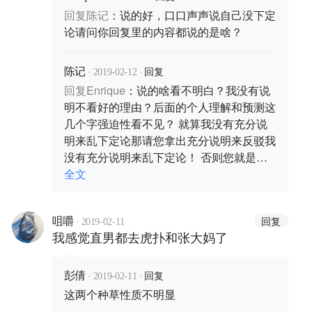
说呢，感觉现在做短视频其实挺浪费
回复
陈记
：
说的好，口口声声说自己没下定
钱的。虽然即影app的页面和其他短
论请问你回复里的内容都说的是啥？
视频app都不同，但拍摄者的内容和
玩法如果和快手抖音一样那我干嘛不
·
·
回复
陈记
2019-02-12
去更成熟，玩法更多，传播更广的大
回复
Enrique
：
说的啥看不明白？我没有说
平台。即影更像一个朋友圈或偏个人
明不看好的理由？后面的个人理解和预测这
的图片、视频社区，而且重点是评论
几个字强迫性看不见？ 就算我没有充分说
为什么看不见？没有评论的互动也是
明来乱下定论那请您拿出充分说明来反驳我
没有灵魂的app。就像网易云音乐没
没有充分说明来乱下定论！ 否则您就是没
了评论功能那用户粘性就会失去一
有充分说明乱下定论
全文
半！ 这两个应该还是在测试阶段
吧，后期看有没有新玩法和大方向的
·
回复
咀嚼
2019-02-11
改变。以上都是个人观点，作者如果
我感觉直男都去虎扑和张大妈了
看到可以一起讨论。🙏新年发财
·
·
回复
彭倩
2019-02-11
这两个种草性质不明显