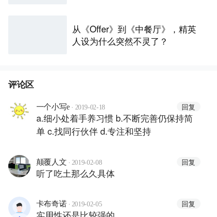
从《Offer》到《中餐厅》，精英
人设为什么突然不灵了？
评论区
·
回复
一个小写e
2019-02-18
a.细小处着手养习惯 b.不断完善仍保持简
单 c.找同行伙伴 d.专注和坚持
·
回复
颠覆人文
2019-02-08
听了吃土那么久具体
·
回复
卡布奇诺
2019-02-05
实用性还是比较强的