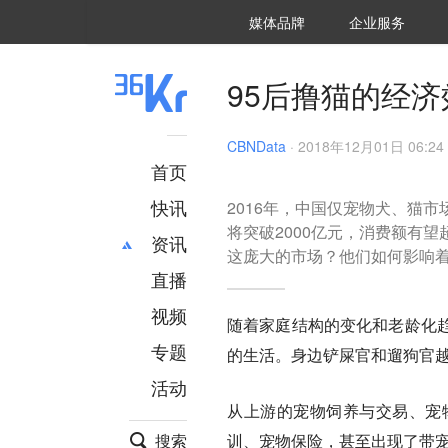
36氪Auto
数字时氪
企业号
未来消费
智能涌现
未来城市
启动Power on
媒体品牌
企业服务
企服点评
36氪出海
36氪研究院
潮生TIDE
36氪企服点评
36Kr研究院
36氪财经
职场bonus
36碳
后浪研究所
36Kr创新咨询
暗涌Waves
硬氪
氪睿研究院
95后撸猫的经济
CBNData
·
2018年12月01日 06:24
首页
快讯
2016年，中国仅宠物犬、猫市
将突破2000亿元，消费额有
资讯
这庞大的市场？他们如何影响
直播
最新
推荐
创投
财经
视频
随着家庭结构的变化和老龄化
汽车
AI
专题
的生活。身边铲屎官和遛狗官
科技
项目推荐
活动
专精特新
安徽
从上游的宠物饲养与交易、宠
搜索
训、宠物保险，甚至出现了带