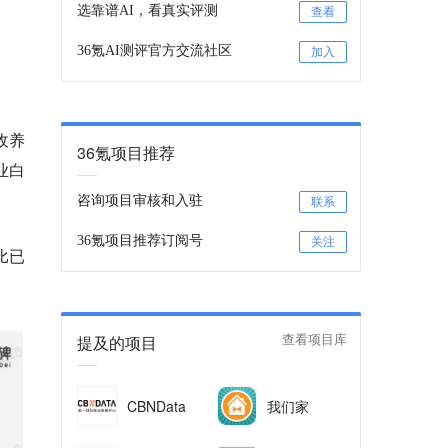
选靠谱AI，看真实评测
查看
36氪AI测评官方交流社区
加入
收养
36氪项目推荐
业白
咨询项目审核和入驻
联系
36氪项目推荐订阅号
关注
比已
提及的项目
查看项目库
CBNData
我们家