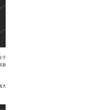
比于
等新
猫大