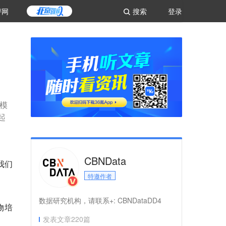
评网
搜索
登录
规模
起
CBNData
我们
特邀作者
数据研究机构，请联系+: CBNDataDD4
物培
发表文章
220
篇