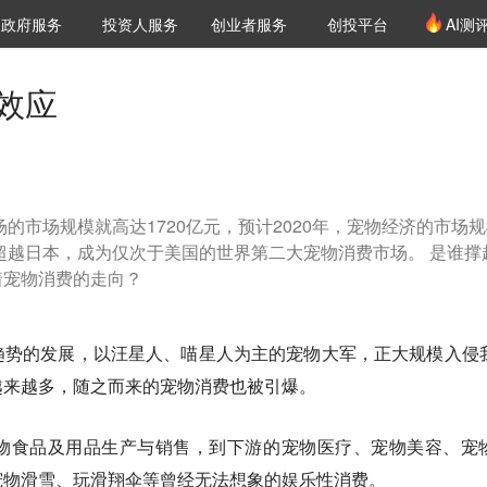
创投发布
项目推荐
核心服务
LP源计划
政府服务
投资人服务
创业者服务
创投平台
AI测
36氪Pro
VClub
VClub投资机构库
创投氪堂
城市之窗
投资机构职位推介
企业入驻
投资人认证
效应
场的市场规模就高达1720亿元，预计2020年，宠物经济的市场
望超越日本，成为仅次于美国的世界第二大宠物消费市场。 是谁撑
着宠物消费的走向？
趋势的发展，以汪星人、喵星人为主的宠物大军，正大规模入侵
越来越多，随之而来的宠物消费也被引爆。
物食品及用品生产与销售，到下游的宠物医疗、宠物美容、宠
宠物滑雪、玩滑翔伞等曾经无法想象的娱乐性消费。