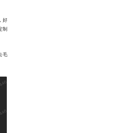
，好
定制
去毛