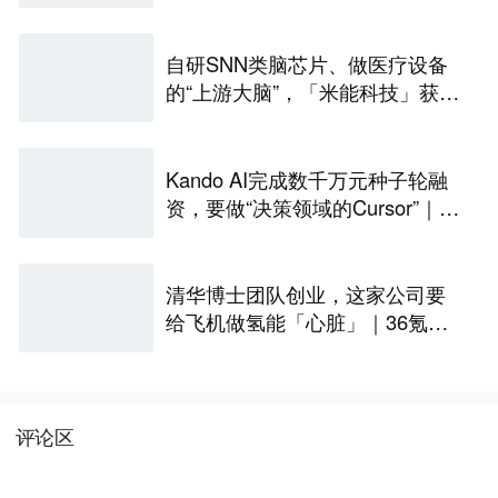
一代光互连解决方案
自研SNN类脑芯片、做医疗设备
的“上游大脑”，「米能科技」获数
千万元融资｜36氪首发
Kando AI完成数千万元种子轮融
资，要做“决策领域的Cursor”｜涌
现新项目
清华博士团队创业，这家公司要
给飞机做氢能「心脏」｜36氪首
发
评论区