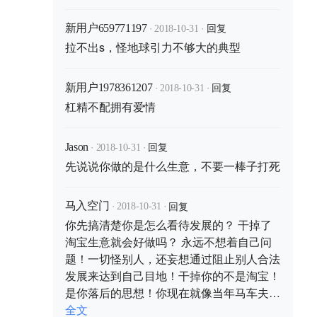
·
·
回复
新用户659771197
2018-10-31
拉不出s，怪地球引力不够大的典型
·
·
回复
新用户1978361207
2018-10-31
杠精不配拥有爱情
·
·
回复
Jason
2018-10-31
先说说你做的是什么生意，不要一棒子打死
·
·
回复
马入空门
2018-10-31
你先搞清楚你是怎么看待发展的？ 干掉了
淘宝生意就会好做吗？ 永远不想着自己问
题！一切怪别人，还妄想通过阻止别人合法
发展来达到自己目地！干掉你的不是淘宝！
是你落后的思想！你现在就像当年马车夫恨
汽车一样！
全文