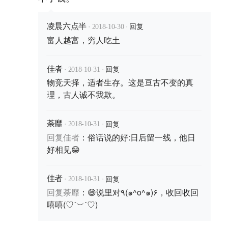
·
·
回复
凌晨六点半
2018-10-30
富人越富，穷人吃土
·
·
回复
佳者
2018-10-31
物竞天择，适者生存。这是亘古不变的真
理，古人诚不我欺。
·
·
回复
荼靡
2018-10-31
回复
佳者
：
俗话说的好:日后留一线，他日
好相见😁
·
·
回复
佳者
2018-10-31
回复
荼靡
：
😄说里对٩(๑^o^๑)۶，收回收回
嘻嘻(♡˙︶˙♡)