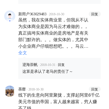
·
回复
新用户363029483
2018-10-30
虽然，我在实体商业里，但我从不认
为实体商业是因为马云才难做的，，
真正搞垮实体商业的是房地产是有关
部门默许的。。。做实体的，尤其中
小企业商户仔细想想吧。。。马云只
是看到了这个机会，没有他也会有别
全文
人。。
·
·
回复
逆海崇帆
2018-10-31
这算是承认了老马的责任了～
·
回复
荼靡
2018-10-30
线下的生意向阿里聚拢，支撑起阿里6千亿
美元市值的帝国，富人越来越富，穷人赚
不了钱。