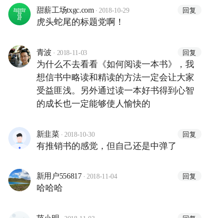
·
回复
甜薪工场txgc.com
2018-10-29
虎头蛇尾的标题党啊！
·
回复
青波
2018-11-03
为什么不去看看《如何阅读一本书》，我
想信书中略读和精读的方法一定会让大家
受益匪浅。另外通过读一本好书得到心智
的成长也一定能够使人愉快的
·
回复
新韭菜
2018-10-30
有推销书的感觉，但自己还是中弹了
·
回复
新用户556817
2018-11-04
哈哈哈
·
回复