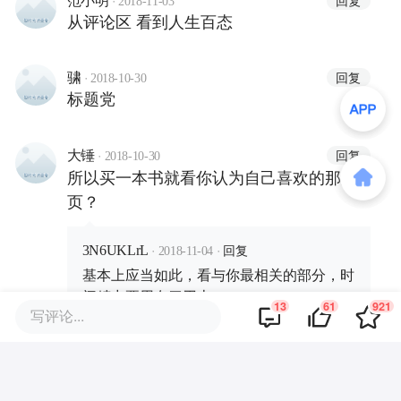
范小明
2018-11-03
从评论区 看到人生百态
·
回复
骕
2018-10-30
标题党
·
回复
大锤
2018-10-30
所以买一本书就看你认为自己喜欢的那几
页？
·
·
回复
3N6UKLrL
2018-11-04
基本上应当如此，看与你最相关的部分，时
间精力要用在刀刃上。
13
61
921
写评论...
·
回复
新用户16379648
2018-10-30
好文 有新启发