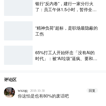
银行“反内卷”，建行一家分行火
了：员工午休1.5小时，暂停全部
人工柜面服务，业内人士：过去
几十年大家不午休，是因为谁都
不敢第一个休
“精神负荷”超标，是职场最隐蔽的
工伤
65%打工人开始怀念「没有AI的
时代」：被“AI垃圾”逼疯、要和AI
卷效率，工作也更没意义
评论区
·
回复
wxzqq
2018-10-30
你这怕是也有80%的废话吧