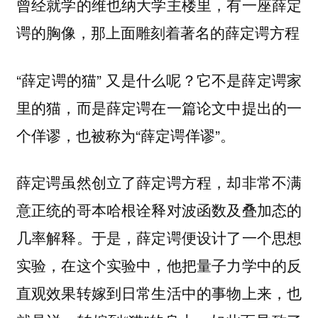
曾经就学的维也纳大学主楼里，有一座薛定
谔的胸像，那上面雕刻着著名的薛定谔方程
“薛定谔的猫” 又是什么呢？它不是薛定谔家
里的猫，而是薛定谔在一篇论文中提出的一
个佯谬，也被称为“薛定谔佯谬”。
薛定谔虽然创立了薛定谔方程，却非常不满
意正统的哥本哈根诠释对波函数及叠加态的
几率解释。于是，薛定谔便设计了一个思想
实验，在这个实验中，他把量子力学中的反
直观效果转嫁到日常生活中的事物上来，也