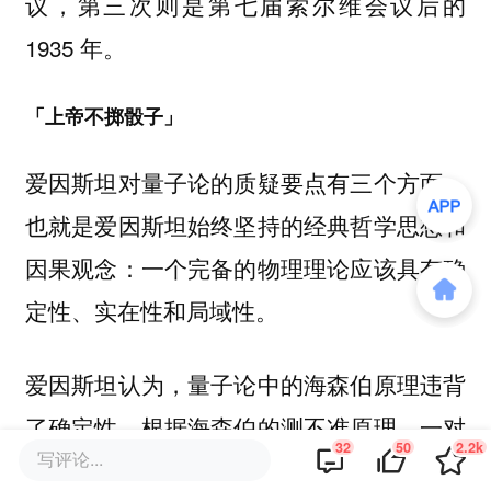
议，第三次则是第七届索尔维会议后的
1935 年。
「上帝不掷骰子」
爱因斯坦对量子论的质疑要点有三个方面，
也就是爱因斯坦始终坚持的经典哲学思想和
因果观念：一个完备的物理理论应该具有确
定性、实在性和局域性。
爱因斯坦认为，量子论中的海森伯原理违背
了确定性。根据海森伯的测不准原理，一对
32
50
2.2k
写评论...
共轭变量(比如：动量和位置，能量和时间)