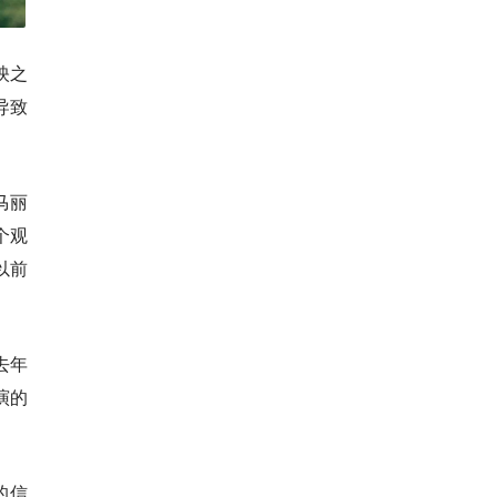
映之
导致
马丽
个观
以前
去年
演的
的信