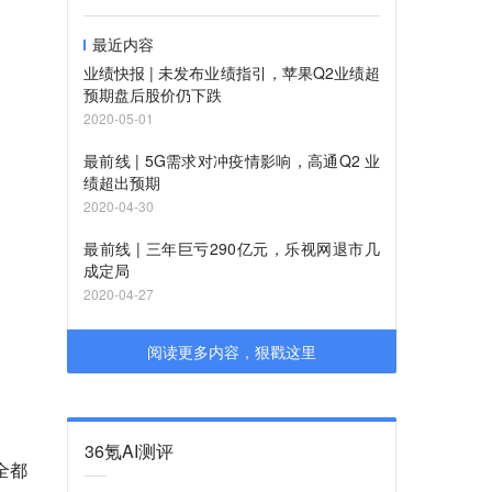
最近内容
业绩快报 | 未发布业绩指引，苹果Q2业绩超
预期盘后股价仍下跌
2020-05-01
最前线 | 5G需求对冲疫情影响，高通Q2 业
绩超出预期
2020-04-30
最前线 | 三年巨亏290亿元，乐视网退市几
成定局
2020-04-27
阅读更多内容，狠戳这里
36氪AI测评
全都