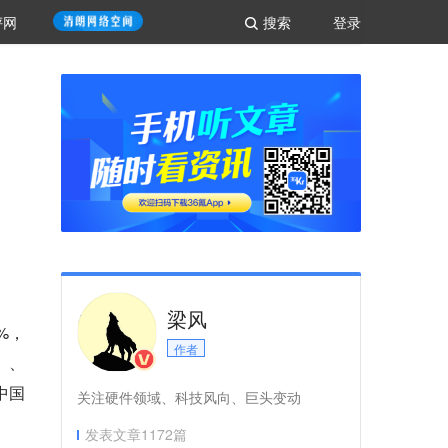
评网
搜索
登录
梁风
%，
作者
）、
中国
关注硬件领域、科技风向、巨头变动
发表文章
1172
篇