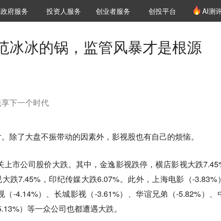
创投发布
项目推荐
核心服务
LP源计划
政府服务
投资人服务
创业者服务
创投平台
AI测
36氪Pro
VClub
VClub投资机构库
创投氪堂
城市之窗
投资机构职位推介
企业入驻
投资人认证
范冰冰的锅，监管风暴才是根源
先享下一个时代
片。除了大盘不振带动的因素外，影视股也有自己的烦恼。
关上市公司股价大跌。其中，金逸影视跌停，横店影视大跌7.45
大跌7.45%，印纪传媒大跌6.07%。此外，上海电影（-3.83%
（-4.14%）、长城影视（-3.61%）、华谊兄弟（-5.82%）、
-5.13%）等一众公司也都遭遇大跌。