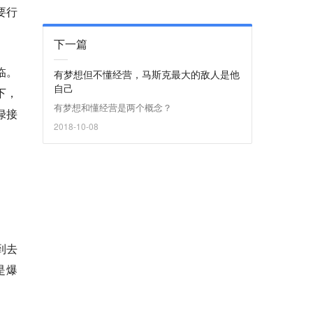
要行
下一篇
临。
有梦想但不懂经营，马斯克最大的敌人是他
自己
下，
有梦想和懂经营是两个概念？
绿接
2018-10-08
到去
是爆