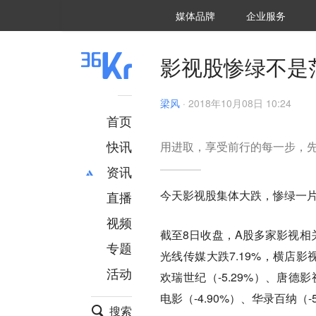
36氪Auto
数字时氪
企业号
未来消费
智能涌现
未来城市
启动Power on
媒体品牌
企业服务
企服点评
36氪出海
36氪研究院
潮生TIDE
36氪企服点评
36Kr研究院
36氪财经
职场bonus
36碳
后浪研究所
36Kr创新咨询
暗涌Waves
硬氪
氪睿研究院
影视股惨绿不是
梁风
·
2018年10月08日 10:24
首页
快讯
用进取，享受前行的每一步，
资讯
今天影视股集体大跌，惨绿一
直播
最新
推荐
创投
财经
视频
截至8日收盘，A股多家影视相
汽车
AI
专题
光线传媒大跌7.19%，横店影视
科技
项目推荐
活动
专精特新
安徽
欢瑞世纪（-5.29%）、唐德影视
电影（-4.90%）、华录百纳（
搜索