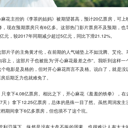
麻花主控的《李茶的姑妈》被期望甚高，预计20亿票房，可上
降，现在预期票房只有6亿多。这部热门影片票房不及预期，也
2亿元，较2017年同期减少超过5亿元，同比下滑21.12%。
这部片子的主角黄才伦，在前期的人气铺垫上不如沈腾、艾伦、
容上，这部片子也被批为“开心麻花最差之作”。我听到这样一
这个电影是及格的，但对开心麻花而言不及格。说白了，就是没
票房后期乏力也就难免了。
只拿下4.08亿票房。相比之下，开心麻花《羞羞的铁拳》，在
7天）拿下12.25亿票房，总体的悬殊一目了然。
虽然周润发主
庆档期间拿下6亿多票房，但也填不了这个坑。
管利刃落下，纵然是没有大盘不振的因素，也很难让人有太大