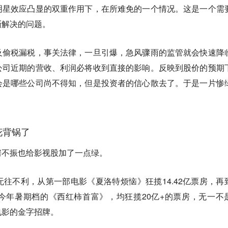
明星效应凸显的双重作用下，在所难免的一个情况。这是一个需
渐解决的问题。
及偷税漏税，事关法律，一旦引爆，急风骤雨的监管就会快速降
公司近期的营收、利润必将收到直接的影响。反映到股价的预期
会是哪些公司尚不得知，但是投资者的信心散去了。于是一片惨
花背锅了
房不振也给影视股加了一点绿。
往不利，从第一部电影《夏洛特烦恼》狂揽14.42亿票房，再
今年暑期档的《西红柿首富》，均狂揽20亿+的票房，无一不
电影的金字招牌。