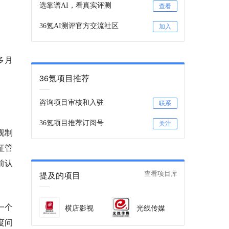
选靠谱AI，看真实评测
查看
36氪AI测评官方交流社区
加入
多月
36氪项目推荐
咨询项目审核和入驻
联系
36氪项目推荐订阅号
关注
视制
征管
前认
提及的项目
查看项目库
一个
横店影视
光线传媒
度问