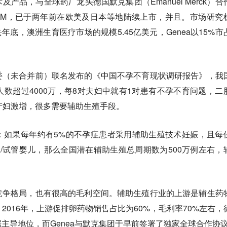
产品，与全球药厂龙头德国默克集团（Emanuel Merck）合
etTM，已于两年前在欧美及日本等地陆续上市，并且。市场研究
去年底，澳洲生育医疗市场的规模5.45亿美元，Genea以15%市
委（未合并前）联名发布的《中国不孕不育现状调研报告》，我
患者人数超过4000万，每8对夫妇中就有1对患有不孕不育问题，二
产妇激增，很多需要辅助生殖手段。
：如果每年约有5%的不孕症患者采用辅助生殖技术妊娠，且每
/试管婴儿，那么全国潜在辅助生殖总周期数为500万例左右，
竞争格局，也有很高的毛利空间。辅助生殖行业的上游是辅生药
2016年，上游促排卵药物销售占比为60%，毛利率70%左右，
据主导地位，而Genea与默克集团于早前签署了独家全球合作协