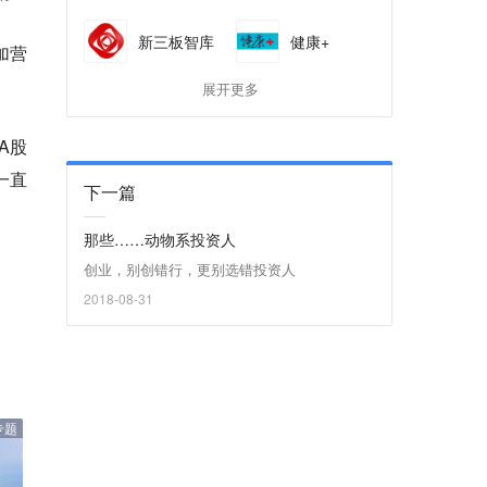
新三板智库
健康+
加营
展开更多
A股
一直
下一篇
那些……动物系投资人
创业，别创错行，更别选错投资人
2018-08-31
专题