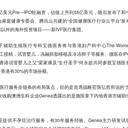
亿美元Pre—IPO轮融资，估值上升到55亿美元，随后发布了和
家庭健康专委会、腾讯云共建的“全国健康医疗行业云平台”发
以外的海外投资项目——新IVF医疗集团。
下辅助生殖医疗专科宝德医务将与香港妇产科中心The Women
内人工授精，试管婴儿，冻融胚胎移植及冷冻卵子等服务。微医在IP
香港试管婴儿之父”梁家康及“生仔圣手”何永超共同参股宝德医
香港有30%的市场份额。
医疗服务全链条的布局落点，目的是首席战略官陈弘哲所说的“
次收购澳洲生科企业Genea透露出的是微医拿下内地香港市辅助
利亚提供不孕症治疗服务，有30年服务经验。Genea主力研发试