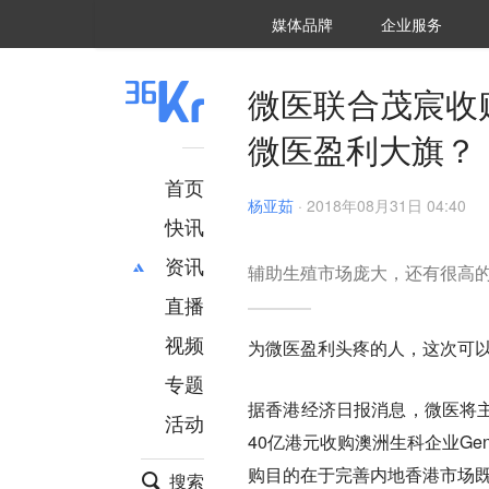
36氪Auto
数字时氪
企业号
未来消费
智能涌现
未来城市
启动Power on
媒体品牌
企业服务
企服点评
36氪出海
36氪研究院
潮生TIDE
36氪企服点评
36Kr研究院
36氪财经
职场bonus
36碳
后浪研究所
36Kr创新咨询
暗涌Waves
硬氪
氪睿研究院
微医联合茂宸收
微医盈利大旗？
首页
杨亚茹
·
2018年08月31日 04:40
快讯
资讯
辅助生殖市场庞大，还有很高
直播
最新
推荐
创投
财经
视频
为微医盈利头疼的人，这次可
汽车
AI
专题
科技
项目推荐
据香港经济日报消息，微医将主
活动
专精特新
安徽
40亿港元收购澳洲生科企业Ge
购目的在于完善内地香港市场
搜索