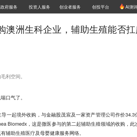
创投发布
项目推荐
核心服务
LP源计划
政府服务
投资人服务
创业者服务
创投平台
AI测
36氪Pro
VClub
VClub投资机构库
创投氪堂
城市之窗
投资机构职位推介
企业入驻
投资人认证
购澳洲生科企业，辅助生殖能否扛
的毛利空间。
以喘口气了。
导一起境外收购，与金融股茂宸及一家资产管理公司作价34.3
nea Biomedx，这是微医参与的第二起辅助生殖领域的收购，此
既有辅助生殖医疗及母婴健康服务网络。