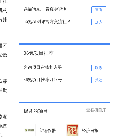
作推
机构
选靠谱AI，看真实评测
查看
占排
36氪AI测评官方交流社区
加入
国不
36氪项目推荐
胎政
咨询项目审核和入驻
联系
位患
36氪项目推荐订阅号
关注
辅助
提及的项目
查看项目库
物领
德国
宝德仪器
经济日报
议。