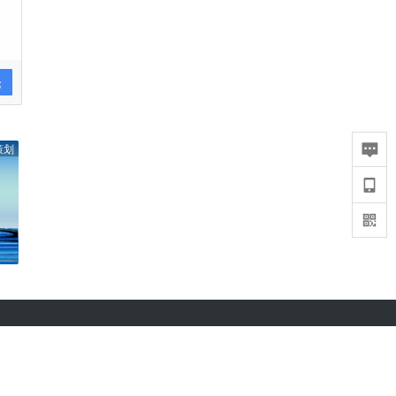
论
策划
36氪APP下载