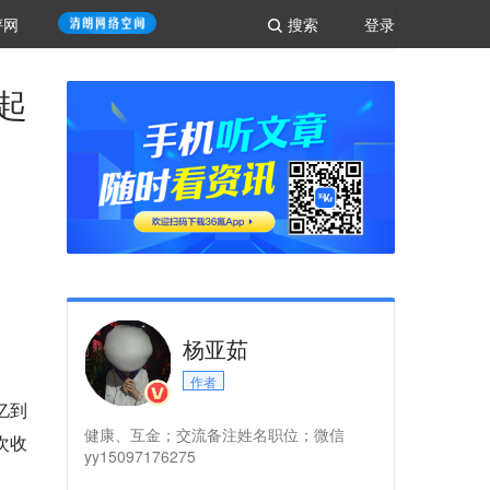
评网
搜索
登录
起
杨亚茹
作者
亿到
健康、互金；交流备注姓名职位；微信
次收
yy15097176275