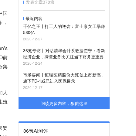
发表文章
378
篇
中国
最近内容
布，
千亿之王丨打工人的逆袭：富士康女工暴赚
580亿
2020-12-27
’s
36氪专访丨对话清华会计系教授贾宁：看新
经济企业，搞懂业务比关注当下财务更重要
O前
2020-12-24
务集
市场要闻丨恒瑞医药股价大涨创上市新高，
旗下PD-1或已进入医保目录
2020-12-17
加大
生殖
阅读更多内容，狠戳这里
管婴
36氪AI测评