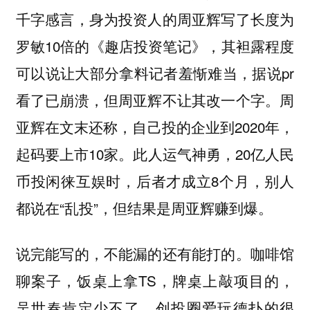
千字感言，身为投资人的周亚辉写了长度为
罗敏10倍的《趣店投资笔记》，其袒露程度
可以说让大部分拿料记者羞惭难当，据说pr
看了已崩溃，但周亚辉不让其改一个字。周
亚辉在文末还称，自己投的企业到2020年，
起码要上市10家。此人运气神勇，20亿人民
币投闲徕互娱时，后者才成立8个月，别人
都说在“乱投”，但结果是周亚辉赚到爆。
说完能写的，不能漏的还有能打的。咖啡馆
聊案子，饭桌上拿TS，牌桌上敲项目的，
吴世春肯定少不了。创投圈爱玩德扑的很