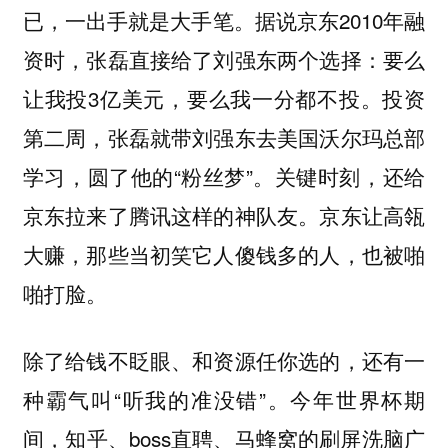
已，一出手就是大手笔。据说京东2010年融
资时，张磊直接给了刘强东两个选择：要么
让我投3亿美元，要么我一分都不投。投资
第二周，张磊就带刘强东去美国沃尔玛总部
学习，圆了他的“粉丝梦”。关键时刻，还给
京东拉来了腾讯这样的神队友。京东让高瓴
大赚，那些当初笑它人傻钱多的人，也被啪
啪打脸。
除了给钱不眨眼、和资源任你选的，还有一
种霸气叫“听我的准没错”。今年世界杯期
间，知乎、boss直聘、马蜂窝的刷屏洗脑广