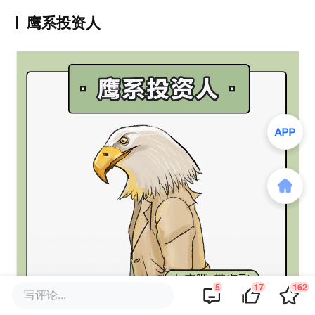
鹰系投资人
5
17
162
写评论...