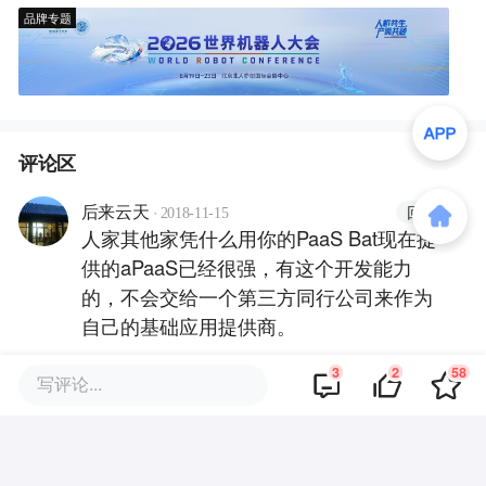
品牌专题
评论区
·
回复
后来云天
2018-11-15
人家其他家凭什么用你的PaaS Bat现在提
供的aPaaS已经很强，有这个开发能力
的，不会交给一个第三方同行公司来作为
自己的基础应用提供商。
3
2
58
写评论...
·
回复
新用户18394661
2018-08-15
现在作工业互联网的大多都是做概念，套
补贴的，像这样愿意深入行业踏踏实实做
事的真是难能可贵，加油💪 看好你们！