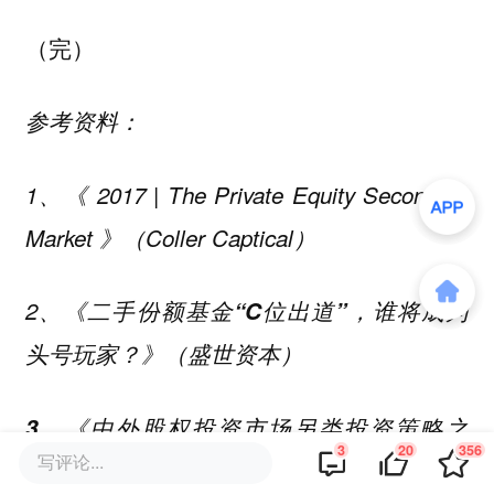
（完）
参考资料：
1、《
2017 | The Private Equity Secondary
Market
》（Coller Captical）
2、《
二手份额基金“C位出道”，谁将成为
头号玩家？》（盛世资本）
3、《中外股权投资市场另类投资策略之
3
20
356
写评论...
Secondary Funds》（宜信财富、清科）