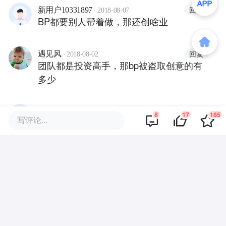
·
回复
新用户10331897
2018-08-07
BP都要别人帮着做，那还创啥业
·
回复
遇见风
2018-08-02
团队都是投资高手，那bp被盗取创意的有
多少
·
回复
撑着了
2018-08-02
8
17
185
写评论...
这是要卖铲子啊……
·
回复
新用户19203932
2018-08-02
切入点不错 能解决用户问题的产品都是好
产品
·
回复
新用户760009
2018-08-02
从BP切入，再到融资中介服务。很有想法