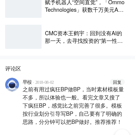
赋予机器人“空间直觉”，「Ommo
Technologies」获数千万美元A轮
融资｜36氪首发
CMC资本王鹤宇：回到没有AI的
那一天，去寻找投资的“第一性原
理” | CMC Insights
评论区
·
回复
早桉
2018-08-02
之前有用过疯狂BP做BP，当时素材模板量
不多，所以体验也一般。看完文章又搜了
下疯狂BP，感觉比之前完善了很多。模板
按行业划分引导写BP，自己要有了明确的
思路，分分钟可以把BP做好。推荐推荐！