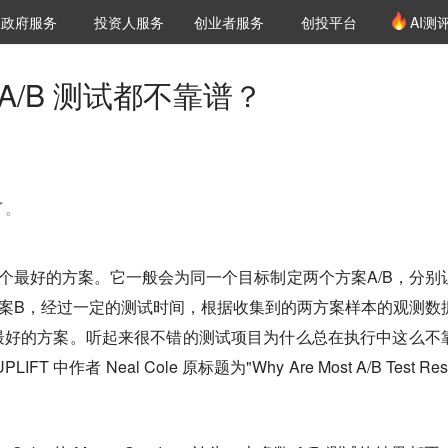
创投发布
项目推荐
核心服务
LP源计划
政府服务
投资人服务
创业者服务
创投平台
AI测
36氪Pro
VClub
VClub投资机构库
创投氪堂
城市之窗
投资机构职位推介
企业入驻
投资人认证
A/B 测试都不靠谱？
了。
一个最好的方案。它一般会为同一个目标制定两个方案A/B，分别
案B，经过一定的测试时间，根据收集到的两方案样本的观测数
最好的方案。听起来很不错的测试项目为什么总在执行中这么不
T 中作者 Neal Cole 原标题为"Why Are Most A/B Test Resu