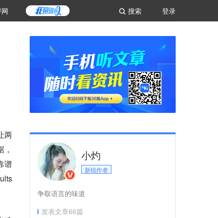
评网
搜索
登录
让两
据，
小灼
靠谱
新锐作者
lts
争取语言的味道
发表文章
66
篇