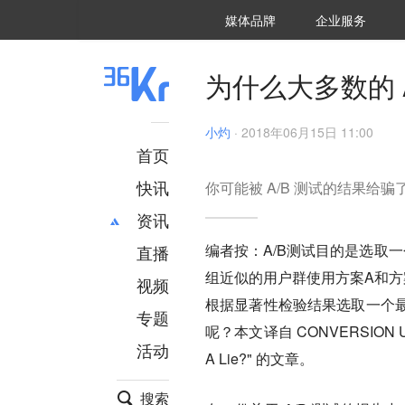
36氪Auto
数字时氪
企业号
未来消费
智能涌现
未来城市
启动Power on
媒体品牌
企业服务
企服点评
36氪出海
36氪研究院
潮生TIDE
36氪企服点评
36Kr研究院
36氪财经
职场bonus
36碳
后浪研究所
36Kr创新咨询
暗涌Waves
硬氪
氪睿研究院
为什么大多数的 
小灼
·
2018年06月15日 11:00
首页
快讯
你可能被 A/B 测试的结果给骗
资讯
编者按：A/B测试目的是选取
直播
最新
推荐
组近似的用户群使用方案A和方
创投
财经
视频
汽车
AI
根据显著性检验结果选取一个
专题
科技
项目推荐
呢？本文译自 CONVERSION UPLIF
活动
专精特新
安徽
A Lie?" 的文章。
搜索