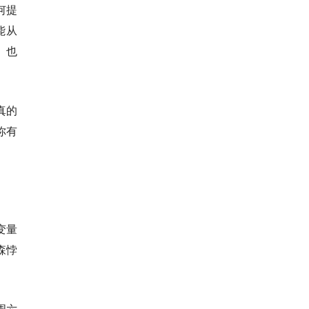
何提
能从
。也
真的
你有
变量
森悖
周六