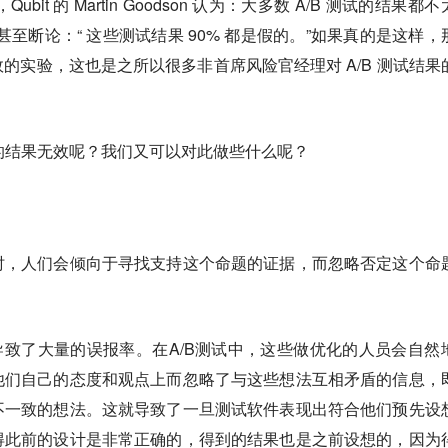
bit 的 Martin Goodson 认为：大多数 A/B 测试的结果都
 Morys 甚至断论：“ 这些测试结果 90% 都是假的。”如果真的是这样
的实验，这也是之所以很多非首席风险官经理对 A/B 测试结果
试的结果无效呢？我们又可以对此做些什么呢？
时，人们会倾向于寻找支持这个命题的证据，而忽略否定这个命
证实偏差导致了大量的误报率。在A/B测试中，这些做优化的人员会自然
他们自己的态度和观点上而忽略了与这些想法互相矛盾的信息，
不一致的想法。这就导致了一旦测试软件表现出符合他们预先设
得此前的设计是非常正确的，得到的结果也是之前设想的，因为