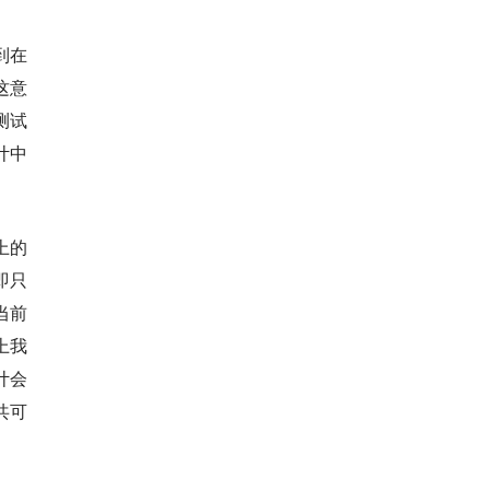
到在
这意
测试
计中
学上的
即只
当前
上我
计会
共可