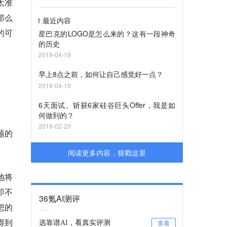
不太准
，那么
最近内容
的可
星巴克的LOGO是怎么来的？这有一段神奇
的历史
2019-04-19
早上8点之前，如何让自己感觉好一点？
2019-04-10
6天面试、斩获6家硅谷巨头Offer，我是如
何做到的？
2019-02-20
题的
阅读更多内容，狠戳这里
地将
即不
36氪AI测评
想的
得到
选靠谱AI，看真实评测
查看