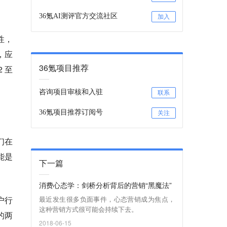
36氪AI测评官方交流社区
加入
性，
，应
36氪项目推荐
 至
咨询项目审核和入驻
联系
36氪项目推荐订阅号
关注
们在
能是
下一篇
消费心态学：剑桥分析背后的营销“黑魔法”
户行
最近发生很多负面事件，心态营销成为焦点，
这种营销方式很可能会持续下去。
的两
2018-06-15