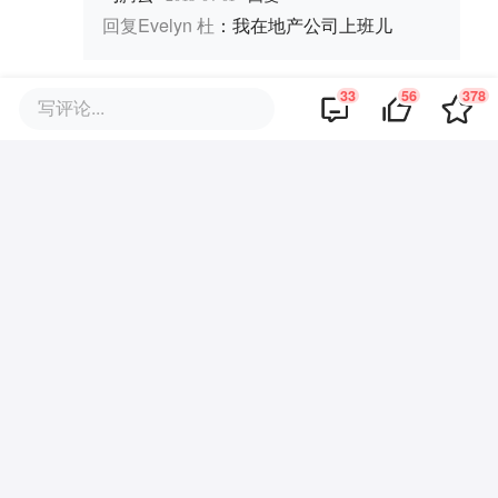
回复
Evelyn 杜
：
我在地产公司上班儿
33
56
378
·
写评论...
回复
麦卡利
2018-03-31
会开到北京么？好想去体验一下啊
·
·
回复
Evelyn 杜
2018-03-31
暂时不会，这套目前都要在三四线城市
·
·
回复
麦卡利
2018-03-31
回复
Evelyn 杜
：
哭唧唧，看起来很酷的样
子
·
回复
joey
2018-03-31
阿里昏招不断