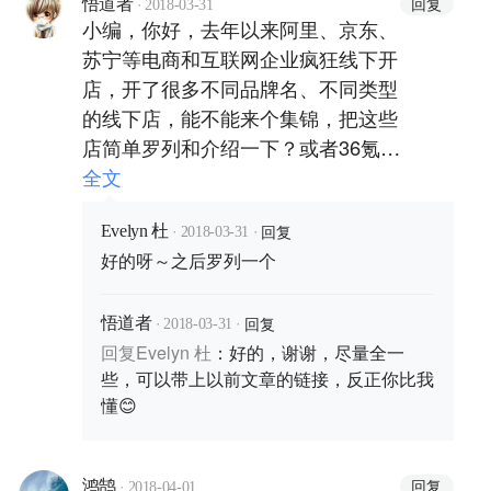
·
回复
悟道者
2018-03-31
小编，你好，去年以来阿里、京东、
苏宁等电商和互联网企业疯狂线下开
店，开了很多不同品牌名、不同类型
的线下店，能不能来个集锦，把这些
店简单罗列和介绍一下？或者36氪之
前有没有这样的文章给我推荐一下？
全文
想了解一下。
·
·
回复
Evelyn 杜
2018-03-31
好的呀～之后罗列一个
·
·
回复
悟道者
2018-03-31
回复
Evelyn 杜
：
好的，谢谢，尽量全一
些，可以带上以前文章的链接，反正你比我
懂😊
·
回复
鸿鹄
2018-04-01