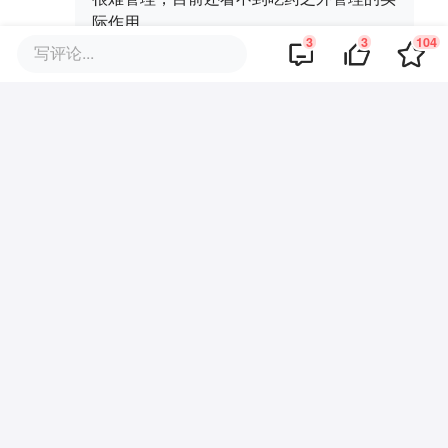
际作用。
3
3
104
写评论...
·
回复
邓志荣
2018-03-27
很好奇哪一家最先在这个领域盈利。
商业策划
商务合作
关于我们
加入我们
联系我们
城市加盟
寻求报道
我要入驻
投资者关系
违法和不良信息、未成年人保护举报电话：010-89650707
举报邮箱：jubao@36kr.com 网上有害信息举报