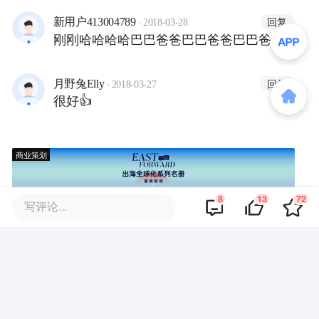
·
回复
新用户413004789
2018-03-28
刚刚哈哈哈哈巴巴爸爸巴巴爸爸巴巴爸爸
·
回复
月野兔Elly
2018-03-27
很好👍
商业策划
8
13
72
写评论...
商务合作
关于我们
加入我们
联系我们
城市加盟
寻求报道
我要入驻
投资者关系
违法和不良信息、未成年人保护举报电话：010-89650707