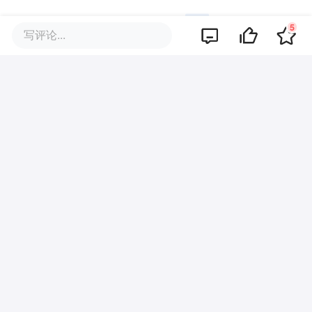
5
写评论...
暂无评论
商业策划
商务合作
关于我们
加入我们
联系我们
城市加盟
寻求报道
我要入驻
投资者关系