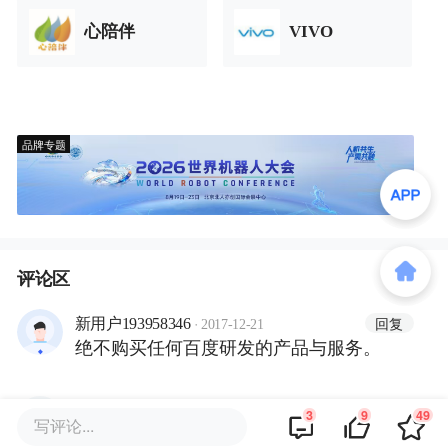
心陪伴
VIVO
品牌专题
评论区
·
回复
新用户193958346
2017-12-21
绝不购买任何百度研发的产品与服务。
·
回复
遥啊姚
2017-12-21
3
9
49
写评论...
余大嘴