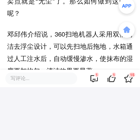
卖点就是“无尘”了。那么如何做到这一点
呢？
邓邱伟介绍说，360扫地机器人采用双倍清
洁去浮尘设计，可以先扫地后拖地，水箱通
过人工注水后，自动缓慢渗水，使抹布的湿
度更加均匀，清洁效果更显著。
1
1
15
写评论...
操控方面，用户可以在手机APP上进行设
置，不想扫哪里或者只想扫哪里都能通过手
机地图灵活设置。
发布会现场，360智能首席科学家谭平展示