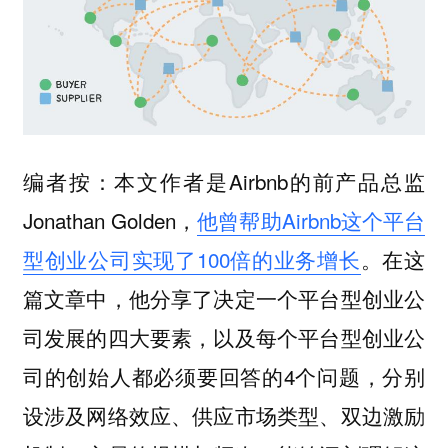
本文作者是Airbnb的前产品总监
编者按：
Jonathan Golden，
他曾帮助Airbnb这个平台
型创业公司实现了100倍的业务增长
。在这
篇文章中，他分享了决定一个平台型创业公
司发展的四大要素，以及每个平台型创业公
司的创始人都必须要回答的4个问题，分别
设涉及网络效应、供应市场类型、双边激励