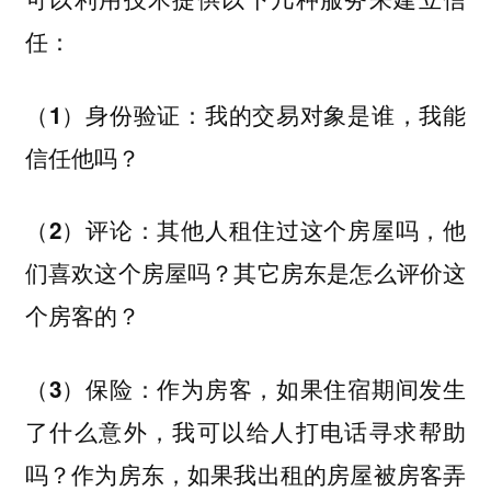
任：
我的交易对象是谁，我能
（1）身份验证：
信任他吗？
其他人租住过这个房屋吗，他
（2）评论：
们喜欢这个房屋吗？其它房东是怎么评价这
个房客的？
作为房客，如果住宿期间发生
（3）保险：
了什么意外，我可以给人打电话寻求帮助
吗？作为房东，如果我出租的房屋被房客弄