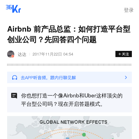
登录
Airbnb 前产品总监：如何打造平台型
创业公司？先回答四个问题
达达
2017年11月22日 04:54
你也想打造一个像Airbnb和Uber这样顶尖的
平台型公司吗？现在开启答题模式。