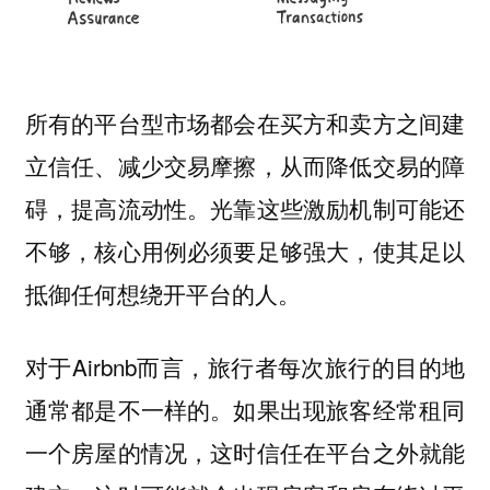
所有的平台型市场都会在买方和卖方之间建
立信任、减少交易摩擦，从而降低交易的障
碍，提高流动性。光靠这些激励机制可能还
不够，核心用例必须要足够强大，使其足以
抵御任何想绕开平台的人。
对于Airbnb而言，旅行者每次旅行的目的地
通常都是不一样的。如果出现旅客经常租同
一个房屋的情况，这时信任在平台之外就能