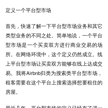
定义一个平台型市场
首先，快速了解一下平台型市场业务和其它
类型业务的不同之处。简单地说，一个平台
型市场是一个买卖双方进行商业交易的场
所。在网络环境中，这个定义仍然成立。线
上平台型市场让买卖双方能够在线上达成交
易。我将Airbnb归类为搜索类平台型市场，
租客需要在这个平台上搜索选择想要租住的
房屋。
最近几年，平台型市场的定义已经有了进一