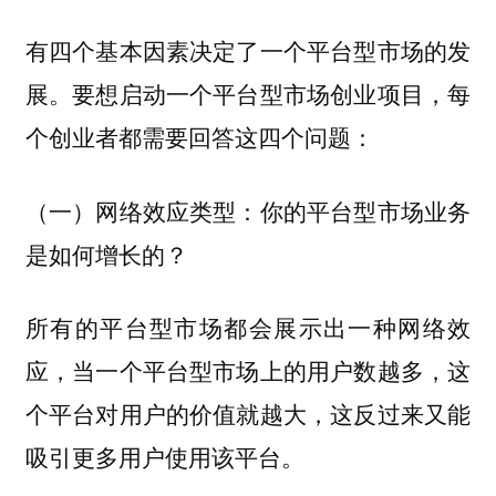
有四个基本因素决定了一个平台型市场的发
展。要想启动一个平台型市场创业项目，每
个创业者都需要回答这四个问题：
（一）网络效应类型：你的平台型市场业务
是如何增长的？
所有的平台型市场都会展示出一种网络效
应，当一个平台型市场上的用户数越多，这
个平台对用户的价值就越大，这反过来又能
吸引更多用户使用该平台。