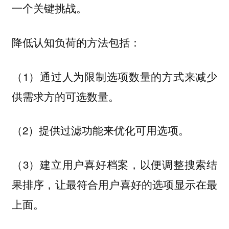
一个关键挑战。
降低认知负荷的方法包括：
（1）通过人为限制选项数量的方式来减少
供需求方的可选数量。
（2）提供过滤功能来优化可用选项。
（3）建立用户喜好档案，以便调整搜索结
果排序，让最符合用户喜好的选项显示在最
上面。