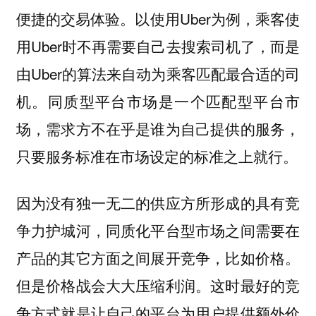
便捷的交易体验。以使用Uber为例，乘客使
用Uber时不再需要自己去搜索司机了，而是
由Uber的算法来自动为乘客匹配最合适的司
机。同质型平台市场是一个匹配型平台市
场，需求方不在乎是谁为自己提供的服务，
只要服务标准在市场设定的标准之上就行。
因为没有独一无二的供应方所形成的具有竞
争力护城河，同质化平台型市场之间需要在
产品的其它方面之间展开竞争，比如价格。
但是价格战会大大压缩利润。这时最好的竞
争方式就是让自己的平台为用户提供额外价